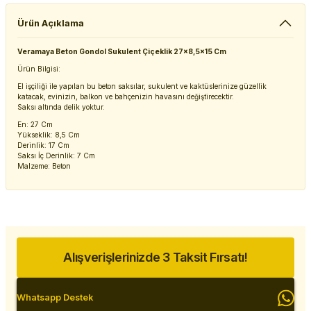
Ürün Açıklama
Veramaya Beton Gondol Sukulent Çiçeklik 27x8,5x15 Cm
Ürün Bilgisi:
El işçiliği ile yapılan bu beton saksılar, sukulent ve kaktüslerinize güzellik
katacak, evinizin, balkon ve bahçenizin havasını değiştirecektir.
Saksı altında delik yoktur.
En: 27 Cm
Yükseklik: 8,5 Cm
Derinlik: 17 Cm
Saksı İç Derinlik: 7 Cm
Malzeme: Beton
Alışverişlerinizde 3 Taksit Fırsatı!
Whatsapp Destek