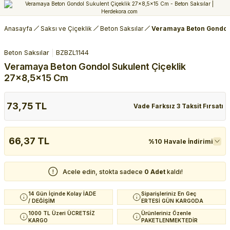
Anasayfa
Saksı ve Çiçeklik
Beton Saksılar
Veramaya Beton Gondol 
Beton Saksılar
BZBZL1144
Veramaya Beton Gondol Sukulent Çiçeklik
27x8,5x15 Cm
73,75 TL
Vade Farksız 3 Taksit Fırsatı
66,37 TL
%10 Havale İndirimi
Acele edin, stokta sadece
0 Adet
kaldı!
14 Gün İçinde Kolay İADE
Siparişleriniz En Geç
/ DEĞİŞİM
ERTESİ GÜN KARGODA
1000 TL Üzeri ÜCRETSİZ
Ürünleriniz Özenle
KARGO
PAKETLENMEKTEDİR