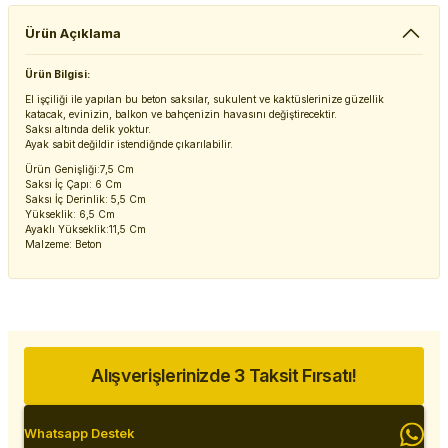
Ürün Açıklama
Ürün Bilgisi:
El işçiliği ile yapılan bu beton saksılar, sukulent ve kaktüslerinize güzellik
katacak, evinizin, balkon ve bahçenizin havasını değiştirecektir.
Saksı altında delik yoktur.
Ayak sabit değildir istendiğnde çıkarılabilir.
Ürün Genişliği:7,5 Cm
Saksı İç Çapı: 6 Cm
Saksı İç Derinlik: 5,5 Cm
Yükseklik: 6,5 Cm
Ayaklı Yükseklik:11,5 Cm
Malzeme: Beton
Alışverişlerinizde 3 Taksit Fırsatı!
Whatsapp Destek