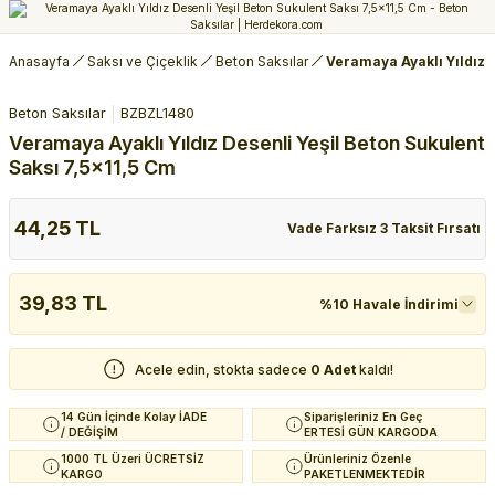
Anasayfa
Saksı ve Çiçeklik
Beton Saksılar
Veramaya Ayaklı Yıldız D
Beton Saksılar
BZBZL1480
Veramaya Ayaklı Yıldız Desenli Yeşil Beton Sukulent
Saksı 7,5x11,5 Cm
44,25 TL
Vade Farksız 3 Taksit Fırsatı
39,83 TL
%10 Havale İndirimi
Acele edin, stokta sadece
0 Adet
kaldı!
14 Gün İçinde Kolay İADE
Siparişleriniz En Geç
/ DEĞİŞİM
ERTESİ GÜN KARGODA
1000 TL Üzeri ÜCRETSİZ
Ürünleriniz Özenle
KARGO
PAKETLENMEKTEDİR