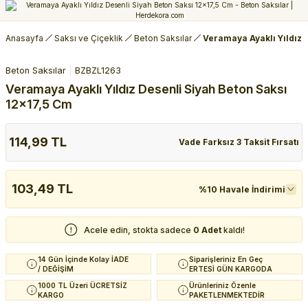
Anasayfa
Saksı ve Çiçeklik
Beton Saksılar
Veramaya Ayaklı Yıldız 
Beton Saksılar
BZBZL1263
Veramaya Ayaklı Yıldız Desenli Siyah Beton Saksı
12x17,5 Cm
114,99 TL
Vade Farksız 3 Taksit Fırsatı
103,49 TL
%10 Havale İndirimi
Acele edin, stokta sadece
0 Adet
kaldı!
14 Gün İçinde Kolay İADE
Siparişleriniz En Geç
/ DEĞİŞİM
ERTESİ GÜN KARGODA
1000 TL Üzeri ÜCRETSİZ
Ürünleriniz Özenle
KARGO
PAKETLENMEKTEDİR