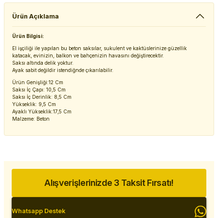
Ürün Açıklama
Ürün Bilgisi:
El işçiliği ile yapılan bu beton saksılar, sukulent ve kaktüslerinize güzellik
katacak, evinizin, balkon ve bahçenizin havasını değiştirecektir.
Saksı altında delik yoktur.
Ayak sabit değildir istendiğnde çıkarılabilir.
Ürün Genişliği:12 Cm
Saksı İç Çapı: 10,5 Cm
Saksı İç Derinlik: 8,5 Cm
Yükseklik: 9,5 Cm
Ayaklı Yükseklik:17,5 Cm
Malzeme: Beton
Alışverişlerinizde 3 Taksit Fırsatı!
Whatsapp Destek