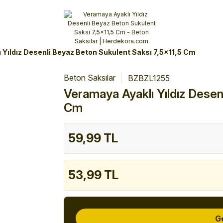
Alışverişlerinizde 3 Taksit Fırsatı!
İlk siparişinizi verin!
%10 Havale İndirimi
Şimdi Alışveriş yap!
 Yıldız Desenli Beyaz Beton Sukulent Saksı 7,5x11,5 Cm
Beton Saksılar
BZBZL1255
Veramaya Ayaklı Yıldız Desen
Cm
59,99 TL
53,99 TL
G