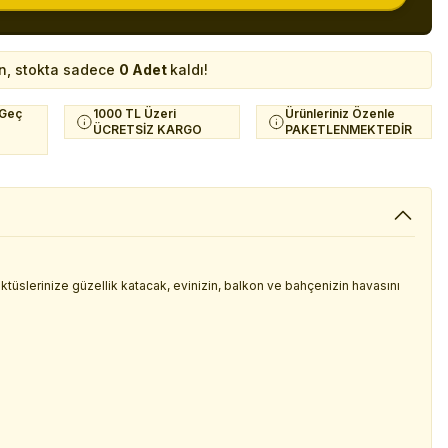
n, stokta sadece
0 Adet
kaldı!
 Geç
1000 TL Üzeri
Ürünleriniz Özenle
ÜCRETSİZ KARGO
PAKETLENMEKTEDİR
 kaktüslerinize güzellik katacak, evinizin, balkon ve bahçenizin havasını