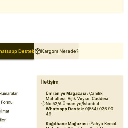
atsapp Destek
Kargom Nerede?
İletişim
umaraları
Ümraniye Mağazası :
Çamlık
Mahallesi, Aşık Veysel Caddesi
m Formu
No:52/A Ümraniye/İstanbul
Whatsapp Destek:
0(554) 026 90
limat
46
ileri
Kağıthane Mağazası :
Yahya Kemal