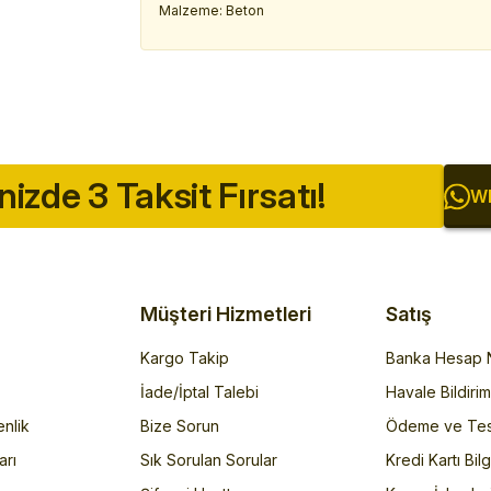
Malzeme: Beton
inizde 3 Taksit Fırsatı!
Wh
Müşteri Hizmetleri
Satış
Kargo Takip
Banka Hesap N
İade/İptal Talebi
Havale Bildiri
enlik
Bize Sorun
Ödeme ve Tes
arı
Sık Sorulan Sorular
Kredi Kartı Bilg