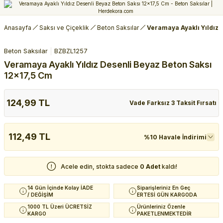
Anasayfa
Saksı ve Çiçeklik
Beton Saksılar
Veramaya Ayaklı Yıldız 
Beton Saksılar
BZBZL1257
Veramaya Ayaklı Yıldız Desenli Beyaz Beton Saksı
12x17,5 Cm
124,99 TL
Vade Farksız 3 Taksit Fırsatı
112,49 TL
%10 Havale İndirimi
Acele edin, stokta sadece
0 Adet
kaldı!
14 Gün İçinde Kolay İADE
Siparişleriniz En Geç
/ DEĞİŞİM
ERTESİ GÜN KARGODA
1000 TL Üzeri ÜCRETSİZ
Ürünleriniz Özenle
KARGO
PAKETLENMEKTEDİR