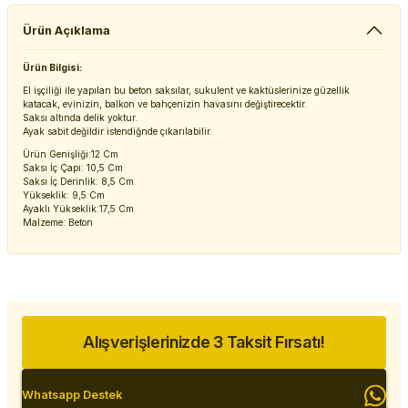
Ürün Açıklama
Ürün Bilgisi:
El işçiliği ile yapılan bu beton saksılar, sukulent ve kaktüslerinize güzellik
katacak, evinizin, balkon ve bahçenizin havasını değiştirecektir.
Saksı altında delik yoktur.
Ayak sabit değildir istendiğnde çıkarılabilir.
Ürün Genişliği:12 Cm
Saksı İç Çapı: 10,5 Cm
Saksı İç Derinlik: 8,5 Cm
Yükseklik: 9,5 Cm
Ayaklı Yükseklik:17,5 Cm
Malzeme: Beton
Alışverişlerinizde 3 Taksit Fırsatı!
Whatsapp Destek