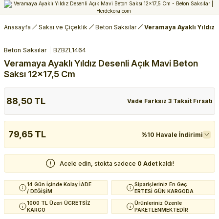
Anasayfa
Saksı ve Çiçeklik
Beton Saksılar
Veramaya Ayaklı Yıldız 
Beton Saksılar
BZBZL1464
Veramaya Ayaklı Yıldız Desenli Açık Mavi Beton
Saksı 12x17,5 Cm
88,50 TL
Vade Farksız 3 Taksit Fırsatı
79,65 TL
%10 Havale İndirimi
Acele edin, stokta sadece
0 Adet
kaldı!
14 Gün İçinde Kolay İADE
Siparişleriniz En Geç
/ DEĞİŞİM
ERTESİ GÜN KARGODA
1000 TL Üzeri ÜCRETSİZ
Ürünleriniz Özenle
KARGO
PAKETLENMEKTEDİR