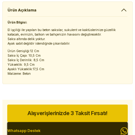
Ürün Açıklama
Ürün Bilgisi:
El işçiliği ile yapılan bu beton saksılar, sukulent ve kaktüslerinize güzellik
katacak, evinizin, balkon ve bahçenizin havasını değiştirecektir.
Saksı altında delik yoktur.
Ayak sabit değildir istendiğnde çıkarılabilir.
Ürün Genişliği:12 Cm
Saksı İç Çapı: 10,5 Cm
Saksı İç Derinlik: 8,5 Cm
Yükseklik: 9,5 Cm
Ayaklı Yükseklik:17,5 Cm
Malzeme: Beton
Alışverişlerinizde 3 Taksit Fırsatı!
Whatsapp Destek