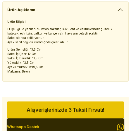
Ürün Açıklama
Ürün Bilgisi:
El işçiliği ile yapılan bu beton saksılar, sukulent ve kaktüslerinize güzellik
katacak, evinizin, balkon ve bahçenizin havasını değiştirecektir.
Saksı altında delik yoktur.
Ayak sabit değildir istendiğnde çıkarılabilir.
Ürün Genişliği: 13,5 Cm
Saksı İç Çapı: 12 Cm
Saksı İç Derinlik: 11,5 Cm
Yükseklik: 12,5 Cm
Ayaklı Yükseklik:19,5 Cm
Malzeme: Beton
Alışverişlerinizde 3 Taksit Fırsatı!
Whatsapp Destek