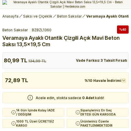
Anasayfa
Saksı ve Çiçeklik
Beton Saksılar
Veramaya Ayaklı Otantik
Beton Saksılar
BZBZL1360
%40
Veramaya Ayaklı Otantik Çizgili Açık Mavi Beton
Saksı 13,5x19,5 Cm
80,99 TL
Vade Farksız 3 Taksit Fırsatı
134,99 TL
72,89 TL
%10 Havale İndirimi
Acele edin, stokta sadece
0 Adet
kaldı!
14 Gün İçinde Kolay İADE
Siparişleriniz En Geç
/ DEĞİŞİM
ERTESİ GÜN KARGODA
1000 TL Üzeri ÜCRETSİZ
Ürünleriniz Özenle
KARGO
PAKETLENMEKTEDİR