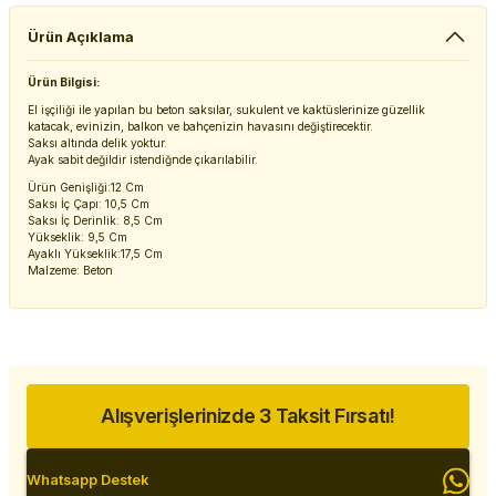
Ürün Açıklama
Ürün Bilgisi:
El işçiliği ile yapılan bu beton saksılar, sukulent ve kaktüslerinize güzellik
katacak, evinizin, balkon ve bahçenizin havasını değiştirecektir.
Saksı altında delik yoktur.
Ayak sabit değildir istendiğnde çıkarılabilir.
Ürün Genişliği:12 Cm
Saksı İç Çapı: 10,5 Cm
Saksı İç Derinlik: 8,5 Cm
Yükseklik: 9,5 Cm
Ayaklı Yükseklik:17,5 Cm
Malzeme: Beton
Alışverişlerinizde 3 Taksit Fırsatı!
Whatsapp Destek