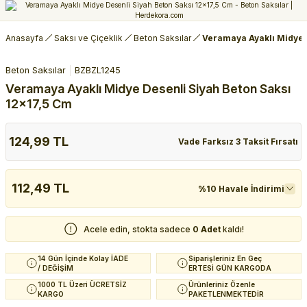
Anasayfa
Saksı ve Çiçeklik
Beton Saksılar
Veramaya Ayaklı Midye 
Beton Saksılar
BZBZL1245
Veramaya Ayaklı Midye Desenli Siyah Beton Saksı
12x17,5 Cm
124,99 TL
Vade Farksız 3 Taksit Fırsatı
112,49 TL
%10 Havale İndirimi
Acele edin, stokta sadece
0 Adet
kaldı!
14 Gün İçinde Kolay İADE
Siparişleriniz En Geç
/ DEĞİŞİM
ERTESİ GÜN KARGODA
1000 TL Üzeri ÜCRETSİZ
Ürünleriniz Özenle
KARGO
PAKETLENMEKTEDİR