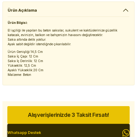
Ürün Açıklama
Ürün Bilgisi:
El işçiliği ile yapılan bu beton saksılar, sukulent ve kaktüslerinize güzellik
katacak, evinizin, balkon ve bahçenizin havasını değiştirecektir.
Saksı altında delik yoktur.
Ayak sabit değildir istendiğnde çıkarılabilir.
Ürün Genişliği:14,5 Cm
Saksı İç Çapı: 12 Cm
Saksı İç Derinlik: 12 Cm
Yükseklik: 12,5 Cm
Ayaklı Yükseklik:20 Cm
Malzeme: Beton
Alışverişlerinizde 3 Taksit Fırsatı!
Whatsapp Destek