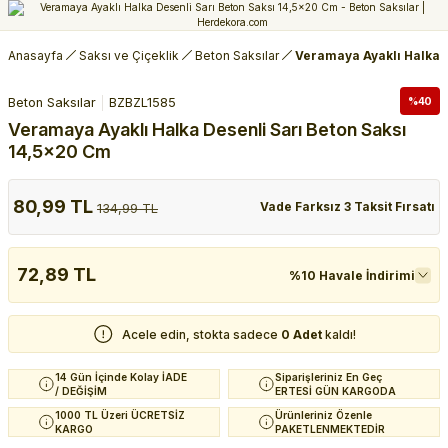
Anasayfa
Saksı ve Çiçeklik
Beton Saksılar
Veramaya Ayaklı Halka D
Beton Saksılar
BZBZL1585
%40
Veramaya Ayaklı Halka Desenli Sarı Beton Saksı
14,5x20 Cm
80,99 TL
Vade Farksız 3 Taksit Fırsatı
134,99 TL
72,89 TL
%10 Havale İndirimi
Acele edin, stokta sadece
0 Adet
kaldı!
14 Gün İçinde Kolay İADE
Siparişleriniz En Geç
/ DEĞİŞİM
ERTESİ GÜN KARGODA
1000 TL Üzeri ÜCRETSİZ
Ürünleriniz Özenle
KARGO
PAKETLENMEKTEDİR