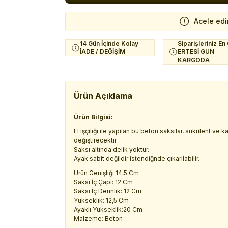
Acele edi
14 Gün İçinde Kolay
Siparişleriniz En
İADE / DEĞİŞİM
ERTESİ GÜN
KARGODA
Ürün Açıklama
Ürün Bilgisi:
El işçiliği ile yapılan bu beton saksılar, sukulent ve
değiştirecektir.
Saksı altında delik yoktur.
Ayak sabit değildir istendiğnde çıkarılabilir.
Ürün Genişliği:14,5 Cm
Saksı İç Çapı: 12 Cm
Saksı İç Derinlik: 12 Cm
Yükseklik: 12,5 Cm
Ayaklı Yükseklik:20 Cm
Malzeme: Beton