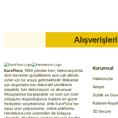
Alışverişler
Kurumsal
EuroFlora
, 1989 yılından beri, dekorasyonda
dört mevsimin güzelliklerini aynı çatı altında
Hakkımızda
sizler için bir araya getirmektedir. Mekanlar
için düşünülen tüm dekoratif yeniliklere
İletişim
ulaşabilir, tüm dekorasyon ve aksesuar
ihtiyaçlarınızı karşılayabilir ve sizin için özel
Gizlilik ve Güv
olduğunu düşündüğünüz kişilere en güzel
Kullanım Koşull
hediyeleri seçebilirsiniz. Artık EuroFlora'nın
eşsiz ürün yelpazesine, online platformu
3D Secure
Herdekora.com üzerinden de kolayca
ulaşabilir, dilediğiniz yerden alışveriş keyfini