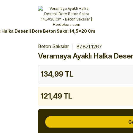
Alışverişlerinizde 3 Taksit Fırsatı!
İlk siparişinizi verin!
%10 Havale İndirimi
Şimdi Alışveriş yap!
 Halka Desenli Dore Beton Saksı 14,5x20 Cm
Beton Saksılar
BZBZL1267
Veramaya Ayaklı Halka Desen
134,99 TL
121,49 TL
G