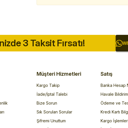
inizde 3 Taksit Fırsatı!
Wh
Müşteri Hizmetleri
Satış
Kargo Takip
Banka Hesap N
İade/İptal Talebi
Havale Bildiri
enlik
Bize Sorun
Ödeme ve Tes
arı
Sık Sorulan Sorular
Kredi Kartı Bilg
Şifremi Unuttum
Kargo İşlemler