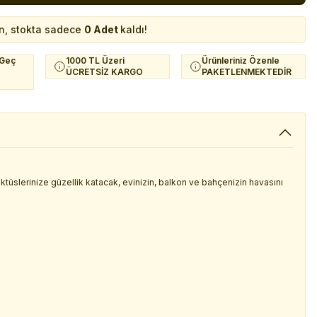
n, stokta sadece
0 Adet
kaldı!
 Geç
1000 TL Üzeri
Ürünleriniz Özenle
ÜCRETSİZ KARGO
PAKETLENMEKTEDİR
 kaktüslerinize güzellik katacak, evinizin, balkon ve bahçenizin havasını