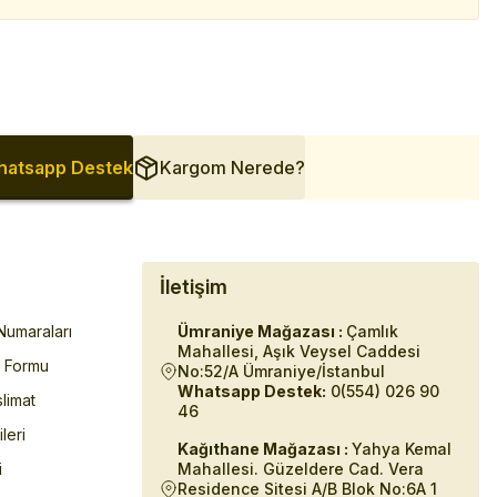
atsapp Destek
Kargom Nerede?
İletişim
umaraları
Ümraniye Mağazası :
Çamlık
Mahallesi, Aşık Veysel Caddesi
m Formu
No:52/A Ümraniye/İstanbul
Whatsapp Destek:
0(554) 026 90
limat
46
ileri
Kağıthane Mağazası :
Yahya Kemal
i
Mahallesi. Güzeldere Cad. Vera
Residence Sitesi A/B Blok No:6A 1