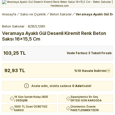
Anasayfa
Saksı ve Çiçeklik
Beton Saksılar
Veramaya Ayaklı Gül Des
Beton Saksılar
BZBZL1280
Veramaya Ayaklı Gül Desenli Kiremit Renk Beton
Saksı 16x15,5 Cm
103,25 TL
Vade Farksız 3 Taksit Fırsatı
92,93 TL
%10 Havale İndirimi
Acele edin, stokta sadece
0 Adet
kaldı!
14 Gün İçinde Kolay İADE
Siparişleriniz En Geç
/ DEĞİŞİM
ERTESİ GÜN KARGODA
1000 TL Üzeri ÜCRETSİZ
Ürünleriniz Özenle
KARGO
PAKETLENMEKTEDİR