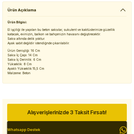
Ürün Açıklama
Ürün Bilgisi:
El işçiliği ile yapılan bu beton saksılar, sukulent ve kaktüslerinize güzellik
katacak, evinizin, balkon ve bahçenizin havasını değiştirecektir.
Saksı altında delik yoktur.
Ayak sabit değildir istendiğnde çıkarılabilir.
Ürün Genişliği: 16 Cm
Saksı İç Çapı: 14 Cm
Saksı İç Derinlik: 6 Cm
Yükseklik: 8 Cm
Ayaklı Yükseklik:15,5 Cm
Malzeme: Beton
Alışverişlerinizde 3 Taksit Fırsatı!
Whatsapp Destek