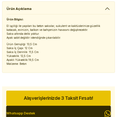
Ürün Açıklama
Ürün Bilgisi:
El işçiliği ile yapılan bu beton saksılar, sukulent ve kaktüslerinize güzellik
katacak, evinizin, balkon ve bahçenizin havasını değiştirecektir.
Saksı altında delik yoktur.
Ayak sabit değildir istendiğnde çıkarılabilir.
Ürün Genişliği: 13,5 Cm
Saksı İç Çapı: 12 Cm
Saksı İç Derinlik: 11,5 Cm
Yükseklik: 12,5 Cm
Ayaklı Yükseklik:19,5 Cm
Malzeme: Beton
Alışverişlerinizde 3 Taksit Fırsatı!
Whatsapp Destek