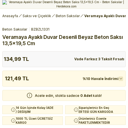
Anasayfa
Saksı ve Çiçeklik
Beton Saksılar
Veramaya Ayaklı Duvar D
Beton Saksılar
BZBZL1331
Veramaya Ayaklı Duvar Desenli Beyaz Beton Saksı
13,5x19,5 Cm
134,99 TL
Vade Farksız 3 Taksit Fırsatı
121,49 TL
%10 Havale İndirimi
Acele edin, stokta sadece
0 Adet
kaldı!
14 Gün İçinde Kolay İADE
Siparişleriniz En Geç
/ DEĞİŞİM
ERTESİ GÜN KARGODA
1000 TL Üzeri ÜCRETSİZ
Ürünleriniz Özenle
KARGO
PAKETLENMEKTEDİR