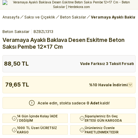
Anasayfa
Saksı ve Çiçeklik
Beton Saksılar
Veramaya Ayaklı Baklav
Beton Saksılar
BZBZL1313
Veramaya Ayaklı Baklava Desen Eskitme Beton
Saksı Pembe 12x17 Cm
88,50 TL
Vade Farksız 3 Taksit Fırsatı
79,65 TL
%10 Havale İndirimi
Acele edin, stokta sadece
0 Adet
kaldı!
14 Gün İçinde Kolay İADE
Siparişleriniz En Geç
/ DEĞİŞİM
ERTESİ GÜN KARGODA
1000 TL Üzeri ÜCRETSİZ
Ürünleriniz Özenle
KARGO
PAKETLENMEKTEDİR