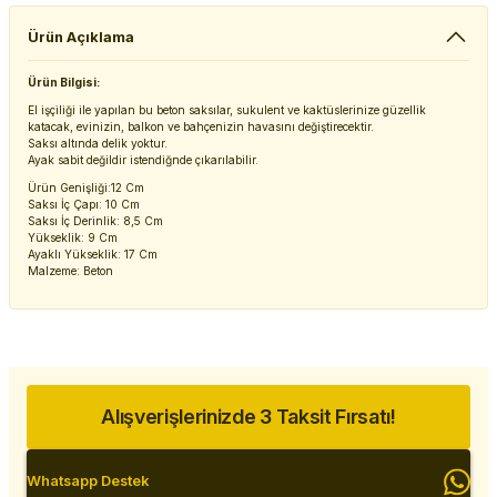
Ürün Açıklama
Ürün Bilgisi:
El işçiliği ile yapılan bu beton saksılar, sukulent ve kaktüslerinize güzellik
katacak, evinizin, balkon ve bahçenizin havasını değiştirecektir.
Saksı altında delik yoktur.
Ayak sabit değildir istendiğnde çıkarılabilir.
Ürün Genişliği:12 Cm
Saksı İç Çapı: 10 Cm
Saksı İç Derinlik: 8,5 Cm
Yükseklik: 9 Cm
Ayaklı Yükseklik: 17 Cm
Malzeme: Beton
Alışverişlerinizde 3 Taksit Fırsatı!
Whatsapp Destek