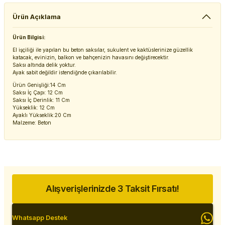
Ürün Açıklama
Ürün Bilgisi:
El işçiliği ile yapılan bu beton saksılar, sukulent ve kaktüslerinize güzellik
katacak, evinizin, balkon ve bahçenizin havasını değiştirecektir.
Saksı altında delik yoktur.
Ayak sabit değildir istendiğnde çıkarılabilir.
Ürün Genişliği:14 Cm
Saksı İç Çapı: 12 Cm
Saksı İç Derinlik: 11 Cm
Yükseklik: 12 Cm
Ayaklı Yükseklik:20 Cm
Malzeme: Beton
Alışverişlerinizde 3 Taksit Fırsatı!
Whatsapp Destek