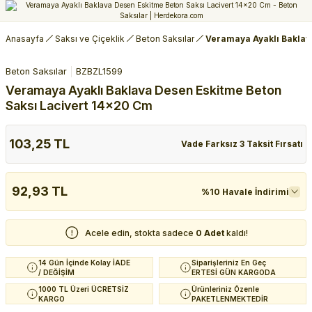
Anasayfa
Saksı ve Çiçeklik
Beton Saksılar
Veramaya Ayaklı Baklav
Beton Saksılar
BZBZL1599
Veramaya Ayaklı Baklava Desen Eskitme Beton
Saksı Lacivert 14x20 Cm
103,25 TL
Vade Farksız 3 Taksit Fırsatı
92,93 TL
%10 Havale İndirimi
Acele edin, stokta sadece
0 Adet
kaldı!
14 Gün İçinde Kolay İADE
Siparişleriniz En Geç
/ DEĞİŞİM
ERTESİ GÜN KARGODA
1000 TL Üzeri ÜCRETSİZ
Ürünleriniz Özenle
KARGO
PAKETLENMEKTEDİR