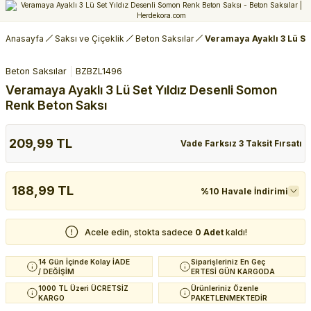
Anasayfa
Saksı ve Çiçeklik
Beton Saksılar
Veramaya Ayaklı 3 Lü Se
Beton Saksılar
BZBZL1496
Veramaya Ayaklı 3 Lü Set Yıldız Desenli Somon
Renk Beton Saksı
209,99 TL
Vade Farksız 3 Taksit Fırsatı
188,99 TL
%10 Havale İndirimi
Acele edin, stokta sadece
0 Adet
kaldı!
14 Gün İçinde Kolay İADE
Siparişleriniz En Geç
/ DEĞİŞİM
ERTESİ GÜN KARGODA
1000 TL Üzeri ÜCRETSİZ
Ürünleriniz Özenle
KARGO
PAKETLENMEKTEDİR