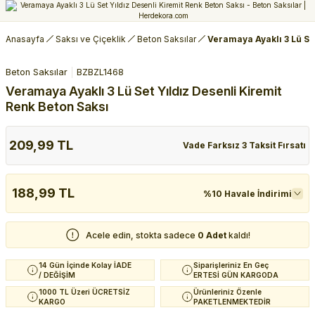
Anasayfa
Saksı ve Çiçeklik
Beton Saksılar
Veramaya Ayaklı 3 Lü Set
Beton Saksılar
BZBZL1468
Veramaya Ayaklı 3 Lü Set Yıldız Desenli Kiremit
Renk Beton Saksı
209,99 TL
Vade Farksız 3 Taksit Fırsatı
188,99 TL
%10 Havale İndirimi
Acele edin, stokta sadece
0 Adet
kaldı!
14 Gün İçinde Kolay İADE
Siparişleriniz En Geç
/ DEĞİŞİM
ERTESİ GÜN KARGODA
1000 TL Üzeri ÜCRETSİZ
Ürünleriniz Özenle
KARGO
PAKETLENMEKTEDİR