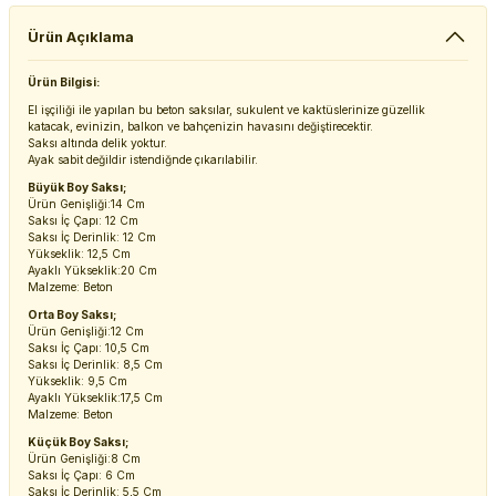
Ürün Açıklama
Ürün Bilgisi:
El işçiliği ile yapılan bu beton saksılar, sukulent ve kaktüslerinize güzellik
katacak, evinizin, balkon ve bahçenizin havasını değiştirecektir.
Saksı altında delik yoktur.
Ayak sabit değildir istendiğnde çıkarılabilir.
Büyük Boy Saksı;
Ürün Genişliği:14 Cm
Saksı İç Çapı: 12 Cm
Saksı İç Derinlik: 12 Cm
Yükseklik: 12,5 Cm
Ayaklı Yükseklik:20 Cm
Malzeme: Beton
Orta Boy Saksı;
Ürün Genişliği:12 Cm
Saksı İç Çapı: 10,5 Cm
Saksı İç Derinlik: 8,5 Cm
Yükseklik: 9,5 Cm
Ayaklı Yükseklik:17,5 Cm
Malzeme: Beton
Küçük Boy Saksı;
Ürün Genişliği:8 Cm
Saksı İç Çapı: 6 Cm
Saksı İç Derinlik: 5,5 Cm