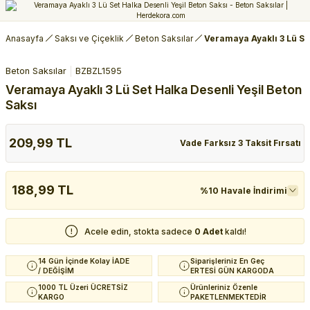
Anasayfa
Saksı ve Çiçeklik
Beton Saksılar
Veramaya Ayaklı 3 Lü Set
Beton Saksılar
BZBZL1595
Veramaya Ayaklı 3 Lü Set Halka Desenli Yeşil Beton
Saksı
209,99 TL
Vade Farksız 3 Taksit Fırsatı
188,99 TL
%10 Havale İndirimi
Acele edin, stokta sadece
0 Adet
kaldı!
14 Gün İçinde Kolay İADE
Siparişleriniz En Geç
/ DEĞİŞİM
ERTESİ GÜN KARGODA
1000 TL Üzeri ÜCRETSİZ
Ürünleriniz Özenle
KARGO
PAKETLENMEKTEDİR