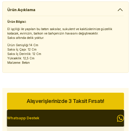
Ürün Açıklama
Ürün Bilgisi:
El işçiliği ile yapılan bu beton saksılar, sukulent ve kaktüslerinize güzellik
katacak, evinizin, balkon ve bahçenizin havasını değiştirecektir.
Saksı altında delik yoktur.
Ürün Genişliği:14 Cm
Saksı İç Çapı: 12 Cm
Saksı İç Derinlik: 12 Cm
Yükseklik: 12,5 Cm
Malzeme: Beton
Alışverişlerinizde 3 Taksit Fırsatı!
Whatsapp Destek