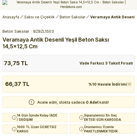
Anasayfa
Saksı ve Çiçeklik
Beton Saksılar
Veramaya Antik Desenli 
Beton Saksılar
BZBZL1503
Veramaya Antik Desenli Yeşil Beton Saksı
14,5x12,5 Cm
73,75 TL
Vade Farksız 3 Taksit Fırsatı
66,37 TL
%10 Havale İndirimi
Acele edin, stokta sadece
0 Adet
kaldı!
14 Gün İçinde Kolay İADE
Siparişleriniz En Geç
/ DEĞİŞİM
ERTESİ GÜN KARGODA
1000 TL Üzeri ÜCRETSİZ
Ürünleriniz Özenle
KARGO
PAKETLENMEKTEDİR