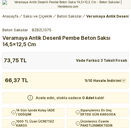
Anasayfa
Saksı ve Çiçeklik
Beton Saksılar
Veramaya Antik Desenli
Beton Saksılar
BZBZL1375
Veramaya Antik Desenli Pembe Beton Saksı
14,5x12,5 Cm
73,75 TL
Vade Farksız 3 Taksit Fırsatı
66,37 TL
%10 Havale İndirimi
Acele edin, stokta sadece
0 Adet
kaldı!
14 Gün İçinde Kolay İADE
Siparişleriniz En Geç
/ DEĞİŞİM
ERTESİ GÜN KARGODA
1000 TL Üzeri ÜCRETSİZ
Ürünleriniz Özenle
KARGO
PAKETLENMEKTEDİR