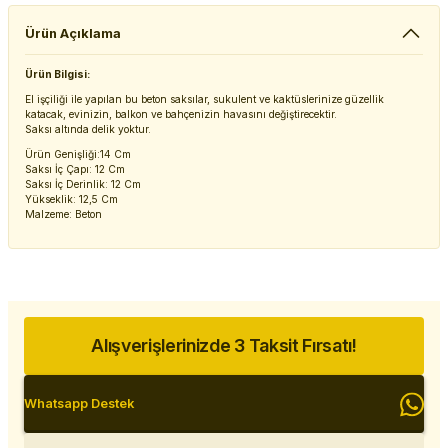
Ürün Açıklama
Ürün Bilgisi:
El işçiliği ile yapılan bu beton saksılar, sukulent ve kaktüslerinize güzellik
katacak, evinizin, balkon ve bahçenizin havasını değiştirecektir.
Saksı altında delik yoktur.
Ürün Genişliği:14 Cm
Saksı İç Çapı: 12 Cm
Saksı İç Derinlik: 12 Cm
Yükseklik: 12,5 Cm
Malzeme: Beton
Alışverişlerinizde 3 Taksit Fırsatı!
Whatsapp Destek