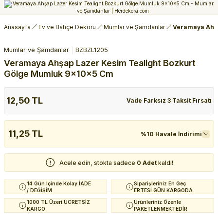
Anasayfa
Ev ve Bahçe Dekoru
Mumlar ve Şamdanlar
Veramaya Ahşa
Mumlar ve Şamdanlar
BZBZL1205
Veramaya Ahşap Lazer Kesim Tealight Bozkurt
Gölge Mumluk 9x10x5 Cm
12,50 TL
Vade Farksız 3 Taksit Fırsatı
11,25 TL
%10 Havale İndirimi
Acele edin, stokta sadece
0 Adet
kaldı!
14 Gün İçinde Kolay İADE
Siparişleriniz En Geç
/ DEĞİŞİM
ERTESİ GÜN KARGODA
1000 TL Üzeri ÜCRETSİZ
Ürünleriniz Özenle
KARGO
PAKETLENMEKTEDİR