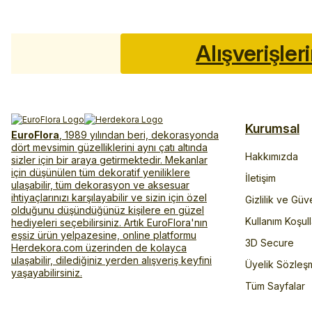
Alışverişler
Kurumsal
EuroFlora
, 1989 yılından beri, dekorasyonda
dört mevsimin güzelliklerini aynı çatı altında
Hakkımızda
sizler için bir araya getirmektedir. Mekanlar
için düşünülen tüm dekoratif yeniliklere
İletişim
ulaşabilir, tüm dekorasyon ve aksesuar
ihtiyaçlarınızı karşılayabilir ve sizin için özel
Gizlilik ve Güv
olduğunu düşündüğünüz kişilere en güzel
Kullanım Koşull
hediyeleri seçebilirsiniz. Artık EuroFlora'nın
eşsiz ürün yelpazesine, online platformu
3D Secure
Herdekora.com üzerinden de kolayca
ulaşabilir, dilediğiniz yerden alışveriş keyfini
Üyelik Sözleş
yaşayabilirsiniz.
Tüm Sayfalar