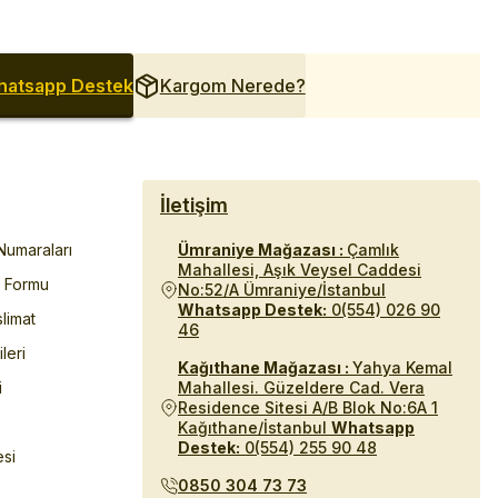
atsapp Destek
Kargom Nerede?
İletişim
umaraları
Ümraniye Mağazası :
Çamlık
Mahallesi, Aşık Veysel Caddesi
m Formu
No:52/A Ümraniye/İstanbul
Whatsapp Destek:
0(554) 026 90
limat
46
ileri
Kağıthane Mağazası :
Yahya Kemal
i
Mahallesi. Güzeldere Cad. Vera
Residence Sitesi A/B Blok No:6A 1
Kağıthane/İstanbul
Whatsapp
Destek:
0(554) 255 90 48
esi
0850 304 73 73