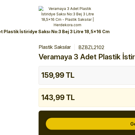
Alışverişlerinizde 3 Taksit Fırsatı!
İlk siparişinizi verin!
%10 Havale İndirimi
Şimdi Alışveriş yap!
 Plastik İstiridye Saksı No:3 Bej 3 Litre 18,5x16 Cm
Plastik Saksılar
BZBZL2102
Veramaya 3 Adet Plastik İsti
159,99 TL
143,99 TL
G