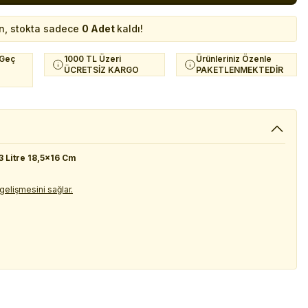
n, stokta sadece
0 Adet
kaldı!
 Geç
1000 TL Üzeri
Ürünleriniz Özenle
ÜCRETSİZ KARGO
PAKETLENMEKTEDİR
3 Litre 18,5x16 Cm
 gelişmesini sağlar.