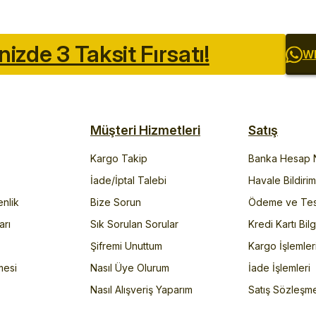
inizde 3 Taksit Fırsatı!
Wh
Müşteri Hizmetleri
Satış
Kargo Takip
Banka Hesap N
İade/İptal Talebi
Havale Bildiri
enlik
Bize Sorun
Ödeme ve Tes
arı
Sık Sorulan Sorular
Kredi Kartı Bilg
Şifremi Unuttum
Kargo İşlemler
mesi
Nasıl Üye Olurum
İade İşlemleri
Nasıl Alışveriş Yaparım
Satış Sözleşm