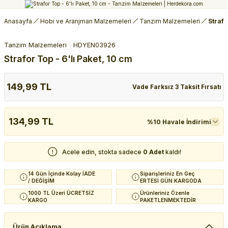
Anasayfa
Hobi ve Aranjman Malzemeleri
Tanzim Malzemeleri
Strafo
Tanzim Malzemeleri
HDYEN03926
Strafor Top - 6'lı Paket, 10 cm
149,99 TL
Vade Farksız 3 Taksit Fırsatı
134,99 TL
%10 Havale İndirimi
Acele edin, stokta sadece
0 Adet
kaldı!
14 Gün İçinde Kolay İADE
Siparişleriniz En Geç
/ DEĞİŞİM
ERTESİ GÜN KARGODA
1000 TL Üzeri ÜCRETSİZ
Ürünleriniz Özenle
KARGO
PAKETLENMEKTEDİR
Ürün Açıklama