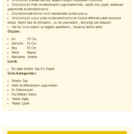
Ürünümüz yüksek density sağlam dolgun köpükden üretilmiş
Ürünümüzü Hobi ve dekorasyon uygumalarında , çeşitli süs, çiçek, aksesuar
yapımında kullanabilirsiniz.
Ürünlerimizde birinci sınıf malzemeler kullanıyoruz.
Ürünümüzü uzun yıllar kullanabilirsiniz en küçük deforme yada bozulma
olmaz. Nemli bez ile silinebilir , su ile yıkanabilir , temizliği çok kolaydır.
Her bir ürün özenli ve sağlam paketlenir , hasarsız teslim edilir .
Ölçüler :
En : 10 Cm.
Derinlik : 10 Cm.
Boy : 10 Cm.
Renk : Beyaz
Malzeme : Strafor
İçerik:
Bir adet Strafor Top 6'lı Paket
Ürün Kategorileri:
Strafor Top
Hobi ve dekorasyon uygumaları
Ev Dekorasyon
Dış Mekan Saksı
Yapay Ağaç
Yapay Çiçek