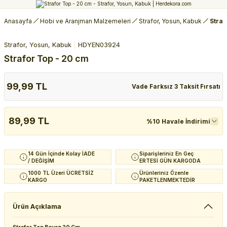
Anasayfa
Hobi ve Aranjman Malzemeleri
Strafor, Yosun, Kabuk
Straf
Strafor, Yosun, Kabuk
HDYEN03924
Strafor Top - 20 cm
99,99 TL
Vade Farksız 3 Taksit Fırsatı
89,99 TL
%10 Havale İndirimi
14 Gün İçinde Kolay İADE
Siparişleriniz En Geç
/ DEĞİŞİM
ERTESİ GÜN KARGODA
1000 TL Üzeri ÜCRETSİZ
Ürünleriniz Özenle
KARGO
PAKETLENMEKTEDİR
Ürün Açıklama