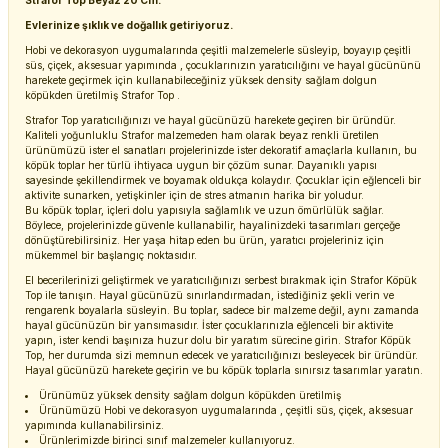
Strafor Top Beyaz 20 Cm.
Evlerinize şıklık ve doğallık getiriyoruz.
Hobi ve dekorasyon uygumalarında çeşitli malzemelerle süsleyip, boyayıp çeşitli
süs, çiçek, aksesuar yapımında , çocuklarınızın yaratıcılığını ve hayal gücününü
harekete geçirmek için kullanabileceğiniz yüksek density sağlam dolgun
köpükden üretilmiş Strafor Top .
Strafor Top yaratıcılığınızı ve hayal gücünüzü harekete geçiren bir üründür.
Kaliteli yoğunluklu Strafor malzemeden ham olarak beyaz renkli üretilen
ürünümüzü ister el sanatları projelerinizde ister dekoratif amaçlarla kullanın, bu
köpük toplar her türlü ihtiyaca uygun bir çözüm sunar. Dayanıklı yapısı
sayesinde şekillendirmek ve boyamak oldukça kolaydır. Çocuklar için eğlenceli bir
aktivite sunarken, yetişkinler için de stres atmanın harika bir yoludur.
Bu köpük toplar, içleri dolu yapısıyla sağlamlık ve uzun ömürlülük sağlar.
Böylece, projelerinizde güvenle kullanabilir, hayalinizdeki tasarımları gerçeğe
dönüştürebilirsiniz. Her yaşa hitap eden bu ürün, yaratıcı projeleriniz için
mükemmel bir başlangıç noktasıdır.
El becerilerinizi geliştirmek ve yaratıcılığınızı serbest bırakmak için Strafor Köpük
Top ile tanışın. Hayal gücünüzü sınırlandırmadan, istediğiniz şekli verin ve
rengarenk boyalarla süsleyin. Bu toplar, sadece bir malzeme değil, aynı zamanda
hayal gücünüzün bir yansımasıdır. İster çocuklarınızla eğlenceli bir aktivite
yapın, ister kendi başınıza huzur dolu bir yaratım sürecine girin. Strafor Köpük
Top, her durumda sizi memnun edecek ve yaratıcılığınızı besleyecek bir üründür.
Hayal gücünüzü harekete geçirin ve bu köpük toplarla sınırsız tasarımlar yaratın.
Ürünümüz yüksek density sağlam dolgun köpükden üretilmiş
Ürünümüzü Hobi ve dekorasyon uygumalarında , çeşitli süs, çiçek, aksesuar
yapımında kullanabilirsiniz.
Ürünlerimizde birinci sınıf malzemeler kullanıyoruz.