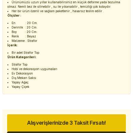
Ürünümüzü uzun yıllar kullanabilirsiniz en küçük deforme yada bozulma
olmaz. Nemli bez ile silinebilir , su ile yıkanabilir , temizliği çok kolaydır.
Her bir ürün özenli ve sağlam paketlenir , hasarsız teslim edilir .
Ölçüler :
En : 20 Cm.
Derinlik : 20 Cm.
Boy : 20 Cm.
Renk : Beyaz
Malzeme : Strafor
İçerik:
Bir adet Strafor Top
Ürün Kategorileri:
Strafor Top
Hobi ve dekorasyon uygumaları
Ev Dekorasyon
Dış Mekan Saksı
Yapay Ağaç
Yapay Çiçek
Alışverişlerinizde 3 Taksit Fırsatı!