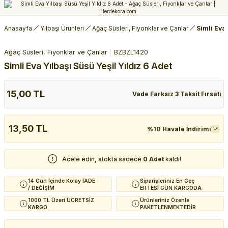
Anasayfa
Yılbaşı Ürünleri
Ağaç Süsleri, Fiyonklar ve Çanlar
Simli Eva 
Ağaç Süsleri, Fiyonklar ve Çanlar
BZBZL1420
Simli Eva Yılbaşı Süsü Yeşil Yıldız 6 Adet
15,00 TL
Vade Farksız 3 Taksit Fırsatı
13,50 TL
%10 Havale İndirimi
Acele edin, stokta sadece
0 Adet
kaldı!
14 Gün İçinde Kolay İADE
Siparişleriniz En Geç
/ DEĞİŞİM
ERTESİ GÜN KARGODA
1000 TL Üzeri ÜCRETSİZ
Ürünleriniz Özenle
KARGO
PAKETLENMEKTEDİR