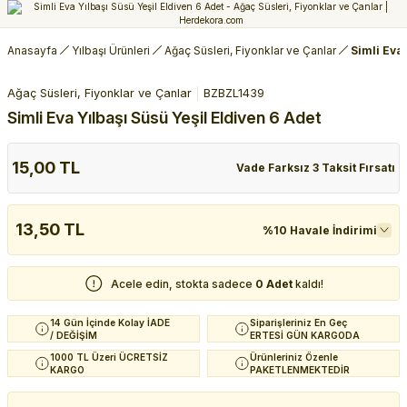
Anasayfa
Yılbaşı Ürünleri
Ağaç Süsleri, Fiyonklar ve Çanlar
Simli Eva 
Ağaç Süsleri, Fiyonklar ve Çanlar
BZBZL1439
Simli Eva Yılbaşı Süsü Yeşil Eldiven 6 Adet
15,00 TL
Vade Farksız 3 Taksit Fırsatı
13,50 TL
%10 Havale İndirimi
Acele edin, stokta sadece
0 Adet
kaldı!
14 Gün İçinde Kolay İADE
Siparişleriniz En Geç
/ DEĞİŞİM
ERTESİ GÜN KARGODA
1000 TL Üzeri ÜCRETSİZ
Ürünleriniz Özenle
KARGO
PAKETLENMEKTEDİR