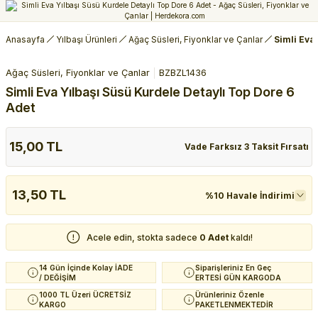
Anasayfa
Yılbaşı Ürünleri
Ağaç Süsleri, Fiyonklar ve Çanlar
Simli Eva
Ağaç Süsleri, Fiyonklar ve Çanlar
BZBZL1436
Simli Eva Yılbaşı Süsü Kurdele Detaylı Top Dore 6
Adet
15,00 TL
Vade Farksız 3 Taksit Fırsatı
13,50 TL
%10 Havale İndirimi
Acele edin, stokta sadece
0 Adet
kaldı!
14 Gün İçinde Kolay İADE
Siparişleriniz En Geç
/ DEĞİŞİM
ERTESİ GÜN KARGODA
1000 TL Üzeri ÜCRETSİZ
Ürünleriniz Özenle
KARGO
PAKETLENMEKTEDİR