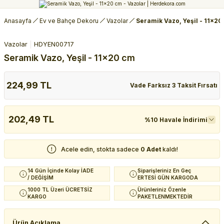
Anasayfa
Ev ve Bahçe Dekoru
Vazolar
Seramik Vazo, Yeşil - 11x2
Vazolar
HDYEN00717
Seramik Vazo, Yeşil - 11x20 cm
224,99 TL
Vade Farksız 3 Taksit Fırsatı
202,49 TL
%10 Havale İndirimi
Acele edin, stokta sadece
0 Adet
kaldı!
14 Gün İçinde Kolay İADE
Siparişleriniz En Geç
/ DEĞİŞİM
ERTESİ GÜN KARGODA
1000 TL Üzeri ÜCRETSİZ
Ürünleriniz Özenle
KARGO
PAKETLENMEKTEDİR
Ürün Açıklama