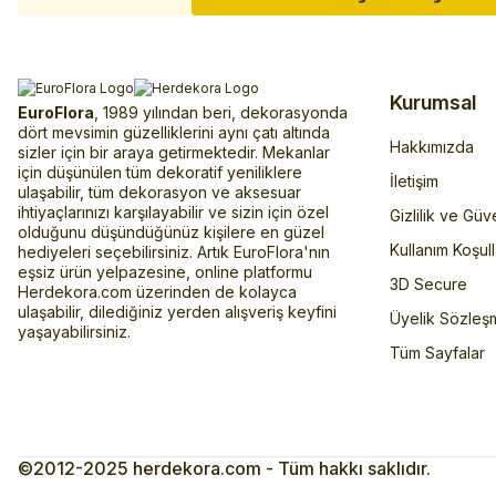
Kurumsal
EuroFlora
, 1989 yılından beri, dekorasyonda
dört mevsimin güzelliklerini aynı çatı altında
Hakkımızda
sizler için bir araya getirmektedir. Mekanlar
için düşünülen tüm dekoratif yeniliklere
İletişim
ulaşabilir, tüm dekorasyon ve aksesuar
ihtiyaçlarınızı karşılayabilir ve sizin için özel
Gizlilik ve Güv
olduğunu düşündüğünüz kişilere en güzel
Kullanım Koşull
hediyeleri seçebilirsiniz. Artık EuroFlora'nın
eşsiz ürün yelpazesine, online platformu
3D Secure
Herdekora.com üzerinden de kolayca
ulaşabilir, dilediğiniz yerden alışveriş keyfini
Üyelik Sözleş
yaşayabilirsiniz.
Tüm Sayfalar
©2012-2025 herdekora.com - Tüm hakkı saklıdır.