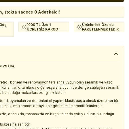
n, stokta sadece
0 Adet
kaldı!
 Geç
1000 TL Üzeri
Ürünleriniz Özenle
ÜCRETSİZ KARGO
PAKETLENMEKTEDİR
x 29 Cm.
 , retro , bohem ve renovasyon tarzlarına uygun olan seramik ve vazo
lir .Kullanılan ortamlarda diğer eşyalarla uyum ve denge sağlayan seramik
yla bulunduğu mekanlara zenginlik katar .
den, boyamaları ve desenleri el yapımı klasik başta olmak üzere her tür
hatasız, mükemmel detaylı, tok görünümlü seramik ürünlerdir .
inizde, odanızda, masanızda ve birçok alanda çok şık durur, bulunduğu
lpazesine sahiptir.