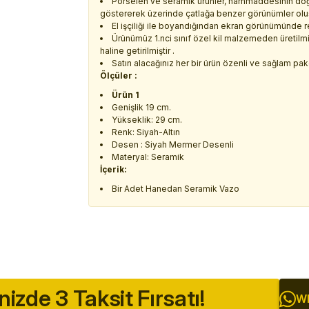
Porselen ve seramik ürünler, hammaddesinin doğa
göstererek üzerinde çatlağa benzer görünümler oluştu
El işçiliği ile boyandığından ekran görünümünde renk
Ürünümüz 1.nci sınıf özel kil malzemeden üretilmiş
haline getirilmiştir .
Satın alacağınız her bir ürün özenli ve sağlam paket
Ölçüler :
Ürün 1
Genişlik 19 cm.
Yükseklik: 29 cm.
Renk: Siyah-Altın
Desen : Siyah Mermer Desenli
Materyal: Seramik
İçerik:
Bir Adet Hanedan Seramik Vazo
inizde 3 Taksit Fırsatı!
Wh