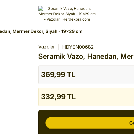
Alışverişlerinizde 3 Taksit Fırsatı!
İlk siparişinizi verin!
%10 Havale İndirimi
Şimdi Alışveriş yap!
edan, Mermer Dekor, Siyah - 19x29 cm
Vazolar
HDYEN00682
Seramik Vazo, Hanedan, Mer
369,99 TL
332,99 TL
G