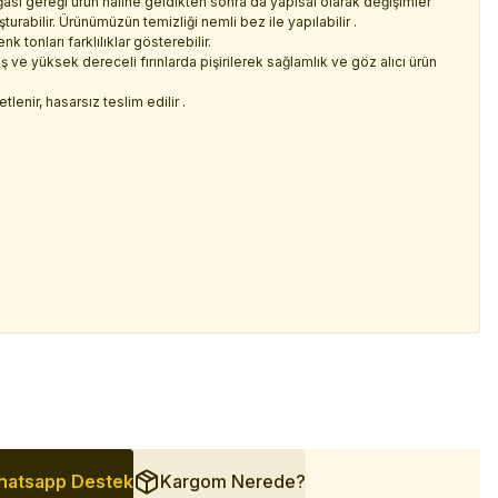
sı gereği ürün haline geldikten sonra da yapısal olarak değişimler
rabilir. Ürünümüzün temizliği nemli bez ile yapılabilir .
 tonları farklılıklar gösterebilir.
 ve yüksek dereceli fırınlarda pişirilerek sağlamlık ve göz alıcı ürün
lenir, hasarsız teslim edilir .
atsapp Destek
Kargom Nerede?