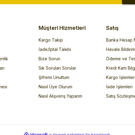
Müşteri Hizmetleri
Satış
Kargo Takip
Banka Hesap N
İade/İptal Talebi
Havale Bildiri
enlik
Bize Sorun
Ödeme ve Tes
arı
Sık Sorulan Sorular
Kredi Kartı Bilg
Şifremi Unuttum
Kargo İşlemler
mesi
Nasıl Üye Olurum
İade İşlemleri
Nasıl Alışveriş Yaparım
Satış Sözleşm
ile
ideasoft
e-