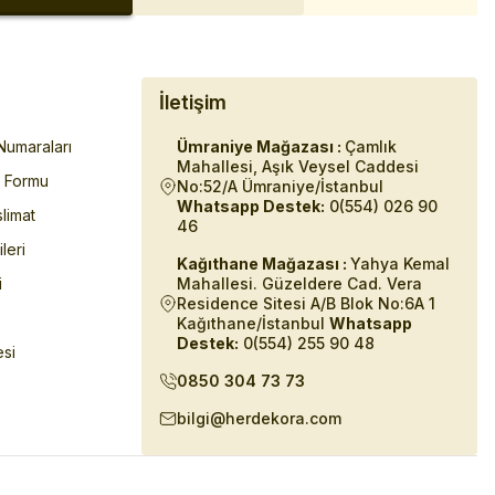
İletişim
umaraları
Ümraniye Mağazası :
Çamlık
Mahallesi, Aşık Veysel Caddesi
m Formu
No:52/A Ümraniye/İstanbul
Whatsapp Destek:
0(554) 026 90
limat
46
ileri
Kağıthane Mağazası :
Yahya Kemal
i
Mahallesi. Güzeldere Cad. Vera
Residence Sitesi A/B Blok No:6A 1
Kağıthane/İstanbul
Whatsapp
Destek:
0(554) 255 90 48
esi
0850 304 73 73
bilgi@herdekora.com