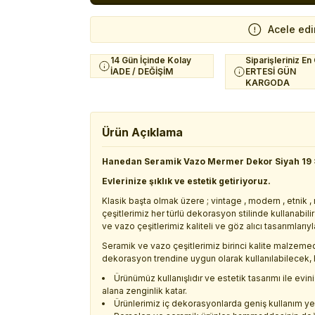
Acele edi
14 Gün İçinde Kolay
Siparişleriniz En
İADE / DEĞİŞİM
ERTESİ GÜN
KARGODA
Ürün Açıklama
Hanedan Seramik Vazo Mermer Dekor Siyah 19 
Evlerinize şıklık ve estetik getiriyoruz.
Klasik başta olmak üzere ; vintage , modern , etnik
çeşitlerimiz her türlü dekorasyon stilinde kullanabi
ve vazo çeşitlerimiz kaliteli ve göz alıcı tasarımları
Seramik ve vazo çeşitlerimiz birinci kalite malzeme
dekorasyon trendine uygun olarak kullanılabilecek, 
Ürünümüz kullanışlıdır ve estetik tasarımı ile ev
alana zenginlik katar.
Ürünlerimiz iç dekorasyonlarda geniş kullanım ye