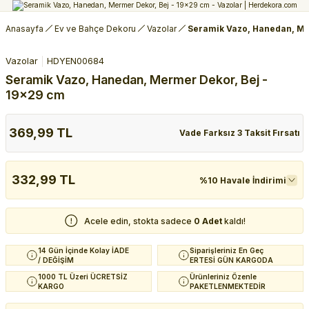
Anasayfa
Ev ve Bahçe Dekoru
Vazolar
Seramik Vazo, Hanedan, Me
Vazolar
HDYEN00684
Seramik Vazo, Hanedan, Mermer Dekor, Bej -
19x29 cm
369,99 TL
Vade Farksız 3 Taksit Fırsatı
332,99 TL
%10 Havale İndirimi
Acele edin, stokta sadece
0 Adet
kaldı!
14 Gün İçinde Kolay İADE
Siparişleriniz En Geç
/ DEĞİŞİM
ERTESİ GÜN KARGODA
1000 TL Üzeri ÜCRETSİZ
Ürünleriniz Özenle
KARGO
PAKETLENMEKTEDİR