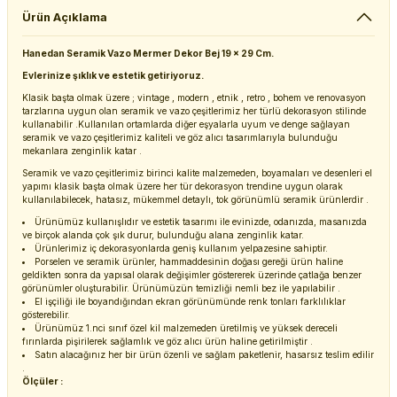
Ürün Açıklama
Hanedan Seramik Vazo Mermer Dekor Bej 19 x 29 Cm.
Evlerinize şıklık ve estetik getiriyoruz.
Klasik başta olmak üzere ; vintage , modern , etnik , retro , bohem ve renovasyon
tarzlarına uygun olan seramik ve vazo çeşitlerimiz her türlü dekorasyon stilinde
kullanabilir .Kullanılan ortamlarda diğer eşyalarla uyum ve denge sağlayan
seramik ve vazo çeşitlerimiz kaliteli ve göz alıcı tasarımlarıyla bulunduğu
mekanlara zenginlik katar .
Seramik ve vazo çeşitlerimiz birinci kalite malzemeden, boyamaları ve desenleri el
yapımı klasik başta olmak üzere her tür dekorasyon trendine uygun olarak
kullanılabilecek, hatasız, mükemmel detaylı, tok görünümlü seramik ürünlerdir .
Ürünümüz kullanışlıdır ve estetik tasarımı ile evinizde, odanızda, masanızda
ve birçok alanda çok şık durur, bulunduğu alana zenginlik katar.
Ürünlerimiz iç dekorasyonlarda geniş kullanım yelpazesine sahiptir.
Porselen ve seramik ürünler, hammaddesinin doğası gereği ürün haline
geldikten sonra da yapısal olarak değişimler göstererek üzerinde çatlağa benzer
görünümler oluşturabilir. Ürünümüzün temizliği nemli bez ile yapılabilir .
El işçiliği ile boyandığından ekran görünümünde renk tonları farklılıklar
gösterebilir.
Ürünümüz 1.nci sınıf özel kil malzemeden üretilmiş ve yüksek dereceli
fırınlarda pişirilerek sağlamlık ve göz alıcı ürün haline getirilmiştir .
Satın alacağınız her bir ürün özenli ve sağlam paketlenir, hasarsız teslim edilir
.
Ölçüler :