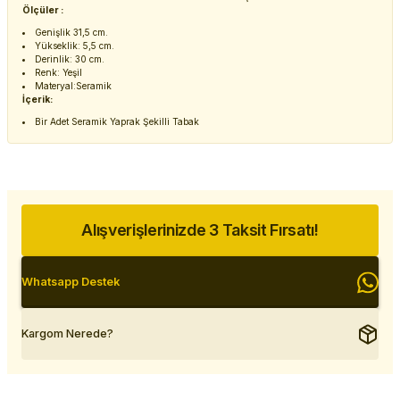
Ölçüler :
Genişlik 31,5 cm.
Yükseklik: 5,5 cm.
Derinlik: 30 cm.
Renk: Yeşil
Materyal:Seramik
İçerik:
Bir Adet Seramik Yaprak Şekilli Tabak
Alışverişlerinizde 3 Taksit Fırsatı!
Whatsapp Destek
Kargom Nerede?