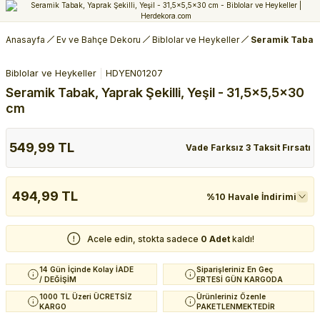
Anasayfa
Ev ve Bahçe Dekoru
Biblolar ve Heykeller
Seramik Tabak, 
Biblolar ve Heykeller
HDYEN01207
Seramik Tabak, Yaprak Şekilli, Yeşil - 31,5x5,5x30
cm
549,99 TL
Vade Farksız 3 Taksit Fırsatı
494,99 TL
%10 Havale İndirimi
Acele edin, stokta sadece
0 Adet
kaldı!
14 Gün İçinde Kolay İADE
Siparişleriniz En Geç
/ DEĞİŞİM
ERTESİ GÜN KARGODA
1000 TL Üzeri ÜCRETSİZ
Ürünleriniz Özenle
KARGO
PAKETLENMEKTEDİR