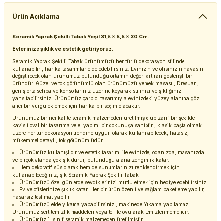
Ürün Açıklama
Seramik Yaprak Şekilli Tabak Yeşil 31,5 x 5,5 x 30 Cm.
Evlerinize şıklık ve estetik getiriyoruz.
Seramik Yaprak Şekilli Tabak ürünümüzü her türlü dekorasyon stilinde
kullanabilir , harika tasarımlar elde edebilirsiniz. Evinizin ve ofisinizin havasını
değiştirecek olan ürünümüz bulunduğu ortamın değeri artıran gösterişli bir
üründür. Güzel ve tok görünümlü olan ürünümüzü yemek masası , Dresuar ,
geniş orta sehpa ve konsollarınız üzerine koyarak stilinizi ve şıklığınızı
yansıtabilirsiniz. Ürünümüz çarpıcı tasarımıyla evinizdeki yüzey alanına göz
alıcı bir vurgu eklemek için harika bir seçim olacaktır.
Ürünümüz birinci kalite seramik malzemeden üretilmiş olup zarif bir şekilde
kavisli oval bir tasarıma ve el yapımı bir dokunuşa sahiptir , klasik başta olmak
üzere her tür dekorasyon trendine uygun olarak kullanılabilecek, hatasız,
mükemmel detaylı, tok görünümlüdür.
Ürünümüz kullanışlıdır ve estetik tasarımı ile evinizde, odanızda, masanızda
ve birçok alanda çok şık durur, bulunduğu alana zenginlik katar.
Hem dekoratif süs olarak hem de sunumlarınızı renklendirmek için
kullanabileceğiniz, şık Seramik Yaprak Şekilli Tabak .
Ürünümüzü özel günlerde sevdiklerinizi mutlu etmek için hediye edebilirsiniz.
Ev ve ofislerinize şıklık katar. Her bir ürün özenli ve sağlam paketleme yapılır,
hasarsız teslimat yapılır.
Ürünümüzü elde yıkama yapabilirsiniz , makinede Yıkama yapılamaz .
Ürünümüz sert temizlik maddeleri veya tel ile ovularak temizlenmemelidir.
Ürünümüz 1. sınıf seramik malzemeden üretilmiştir .