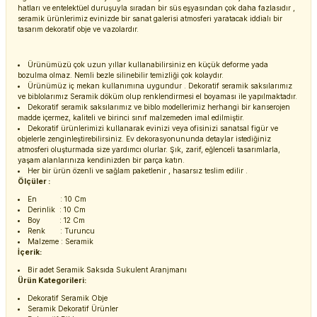
hatları ve entelektüel duruşuyla sıradan bir süs eşyasından çok daha fazlasıdır ,
seramik ürünlerimiz evinizde bir sanat galerisi atmosferi yaratacak iddialı bir
tasarım dekoratif obje ve vazolardır.
Ürünümüzü çok uzun yıllar kullanabilirsiniz en küçük deforme yada
bozulma olmaz. Nemli bezle silinebilir temizliği çok kolaydır.
Ürünümüz iç mekan kullanımına uygundur . Dekoratif seramik saksılarımız
ve biblolarımız Seramik döküm olup renklendirmesi el boyaması ile yapılmaktadır.
Dekoratif seramik saksılarımız ve biblo modellerimiz herhangi bir kanserojen
madde içermez, kaliteli ve birinci sınıf malzemeden imal edilmiştir.
Dekoratif ürünlerimizi kullanarak evinizi veya ofisinizi sanatsal figür ve
objelerle zenginleştirebilirsiniz. Ev dekorasyonununda detaylar istediğiniz
atmosferi oluşturmada size yardımcı olurlar. Şık, zarif, eğlenceli tasarımlarla,
yaşam alanlarınıza kendinizden bir parça katın.
Her bir ürün özenli ve sağlam paketlenir , hasarsız teslim edilir .
Ölçüler :
En : 10 Cm
Derinlik : 10 Cm
Boy : 12 Cm
Renk : Turuncu
Malzeme : Seramik
İçerik:
Bir adet Seramik Saksıda Sukulent Aranjmanı
Ürün Kategorileri:
Dekoratif Seramik Obje
Seramik Dekoratif Ürünler