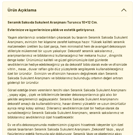
Ürün Açıklama
Seramik Saksıda Sukulent Aranjmanı Turuncu 10x12 Cm.
Evlerinize ve işyerlerinize şıklık ve estetik getiriyoruz.
Yaşam alanlarınızı sıradanlıktan çıkaracak bu tasarım Seramik Saksıda Sukulent
Aranjmanı, evinizin her köşesine zarafet katmaya hazır. Yüksek kaliteli seramik
malzemeden üretilen bu özel parça, hem minimalist hem de avangart dekorasyon
stilleriyle mükemmel bir uyum yakalıyor. Dekoratif seramik saksılarımız ,
aranjmanlarımız ve biblolarımız kullanacağınız her mekana huzur , dinginlik
denge katar. Ürünümüz kaliteli ve güzel görünümüyle özel günlerde
sevdiklerinize hediye edebileceğiniz ya da dekoratif biblo olarak evde ve ofisinizde
vitrin , masa , duvar rafları gibi düz yüzeylerde sergileyerek kullanabileceğiniz
özel bir üründür . Evinizin ve ofisinizin havasını değiştirecek olan Seramik
Saksıda Sukulent Aranjmanı ve biblolarımız bulunduğu ortamın değeri artıran
gösterişli bir üründür.
Görsel estetiğe önem verenlerin tercihi olan Seramik Saksıda Sukulent Aranjmanı
, yapay ağaç , çiçek ve bitkilerinizle beraber dekorasyonlarınızı göz alıcı bir
şekilde sergilemenizi sağlayacaktır. Seramik Saksıda Sukulent Aranjmanını
dekoratif amaçlı da kullanabilirsiniz, hasar direnci yüksektir ve uzun ömürlüdür
ayrıca rengi kolay solmaz. Dilerseniz sevdiklerinize özel bir hediye olarak da
sunabileceğiniz Seramik Saksıda Sukulent Aranjmanı, seramik saksılarımız ve
biblolarımız sevdiklerinizi özel hissettirecektir.
Ev ve ofis dekorasyonunda modernizmin çizgisini hissetmek isteyenler için özel
olarak tasarlanan Seramik Saksıda Sukulent Aranjmanı ,Dekoratif Vazo , soyut
figürlerimiz estetik formuyla göz dolduruyor. Seramik Vazo ve objelerimiz akıcı