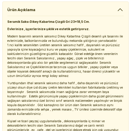
Ürün Açıklama
Seramik Saksı Dikey Kabartma Çizgili Gri 23x18,5 Cm.
Evlerinize , işyerlerinize şıklık ve estetik getiriyoruz.
Modern tasarımlı seramik saksımız Dikey Kabartma Çizgili desenli şık tasarımı ile
evlerinizde, balkonlarınızda ve bulunduğu mekanda şıklığınızı yansıtacaktır.
1.nci kalite seramikten üretilen seramik saksımız hafif , dayanaklı ve pürüzsüz
yapısıyla içine koyacağınız kuru ve yapay çiçeklerinize, sukulent ve
kaktüslerinizin güzelliğine güzellik katacaktır. Görsel estetiğe önem verenlerin
tercihi olan Seramik Saksılarımız , yapay ağaç , çiçek ve bitkilerinizi
dekorasyonlarda göz alıcı bir şekilde sergilemenizi sağlayacaktır. Seramik
Saksılarımız ve Çiçekliklerimize tarzınıza uygun bitkiler , yapay çiçekler veya
objeler koyarak dekoratif amaçlı da kullanabilirsiniz, hasar direnci yüksektir ve
uzun ömürlüdür ayrıca rengi kolay solmaz.
Yurtdışından ithal seramik saksımız daha hafif , daha dayanıklı ve pürüzsüz
yüzeyi olsun diye üst düzey üretim teknikleri kullanılan fabrikalarda üretilmiş ve
boyanmıştır . Seramik saksımızda insan sağlığına zarar vermeyen boya
kullanılmıştır . Estetik görünümüyle yapay çiçeklerinizin daha güzel görünmesini
sağlayan saksılarımız özel birinci sınıf seramik malzemeden yapılmıştır ve birçok
koşula dayanıklıdır . Göz kamaştırıcı bir ürün olan Seramik saksımızı aynı
zamanda evinizde orta sehpa , yemek masası , TV ünitesi üzerinde dekoratif obje
olarak kullanabilirsiniz .
Kişisel ve ticari peyzaj uygulamalarda , dekorasyonlarda iç mimar ve
dekoratörlerin tercihi olan Seramik Saksılarımız doğal ve canlı renkli
görünümleriyle , ev , cafe , otel ve işyerlerinizi dekore etmek için çok uygundur,