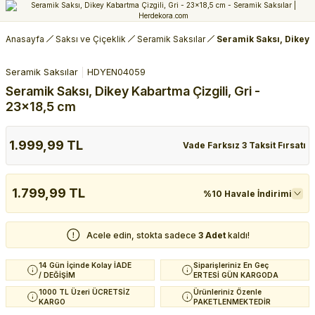
Anasayfa
Saksı ve Çiçeklik
Seramik Saksılar
Seramik Saksı, Dikey K
Seramik Saksılar
HDYEN04059
Seramik Saksı, Dikey Kabartma Çizgili, Gri -
23x18,5 cm
1.999,99 TL
Vade Farksız 3 Taksit Fırsatı
1.799,99 TL
%10 Havale İndirimi
Acele edin, stokta sadece
3 Adet
kaldı!
14 Gün İçinde Kolay İADE
Siparişleriniz En Geç
/ DEĞİŞİM
ERTESİ GÜN KARGODA
1000 TL Üzeri ÜCRETSİZ
Ürünleriniz Özenle
KARGO
PAKETLENMEKTEDİR