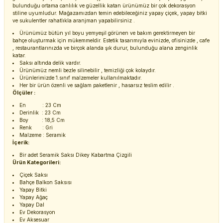
bulunduğu ortama canlılık ve güzellik katan ürünümüz bir çok dekorasyon
stiline uyumludur. Mağazamızdan temin edebileceğiniz yapay çiçek, yapay bitki
ve sukulentler rahatlıkla aranjman yapabilirsiniz .
Ürünümüz bütün yıl boyu yemyeşil görünen ve bakım gerektirmeyen bir
bahçe oluşturmak için mükemmeldir. Estetik tasarımıyla evinizde, ofisinizde , cafe
, restaurantlarınızda ve birçok alanda şık durur, bulunduğu alana zenginlik
katar.
Saksı altında delik vardır.
Ürünümüz nemli bezle silinebilir , temizliği çok kolaydır.
Ürünlerimizde 1.sınıf malzemeler kullanılmaktadır.
Her bir ürün özenli ve sağlam paketlenir , hasarsız teslim edilir .
Ölçüler :
En : 23 Cm
Derinlik : 23 Cm
Boy : 18,5 Cm
Renk : Gri
Malzeme : Seramik
İçerik:
Bir adet Seramik Saksı Dikey Kabartma Çizgili
Ürün Kategorileri:
Çiçek Saksı
Bahçe Balkon Saksısı
Yapay Bitki
Yapay Ağaç
Yapay Dal
Ev Dekorasyon
Ev Aksesuar