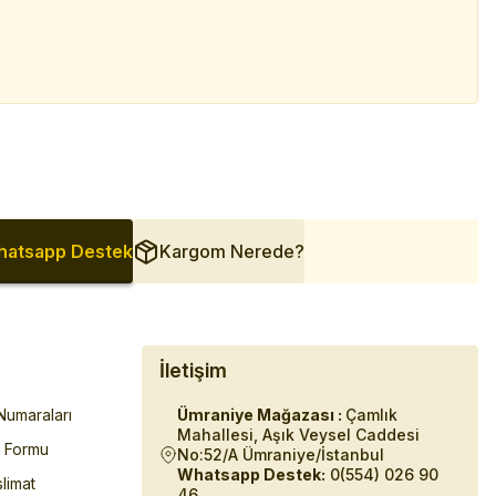
atsapp Destek
Kargom Nerede?
İletişim
umaraları
Ümraniye Mağazası :
Çamlık
Mahallesi, Aşık Veysel Caddesi
m Formu
No:52/A Ümraniye/İstanbul
Whatsapp Destek:
0(554) 026 90
limat
46