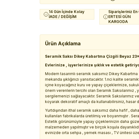
14 Gün İçinde Kolay
Siparişleriniz En
İADE / DEĞİŞİM
ERTESİ GÜN
KARGODA
Ürün Açıklama
Seramik Saksı Dikey Kabartma Çizgili Beyaz 23
Evlerinize , işyerlerinize şıklık ve estetik getiriy
Modern tasarımlı seramik saksımız Dikey Kabartma Çiz
mekanda şıklığınızı yansıtacaktır. 1.nci kalite seram
içine koyacağınız kuru ve yapay çiçeklerinize, sukule
önem verenlerin tercihi olan Seramik Saksılarımız , y
sergilemenizi sağlayacaktır. Seramik Saksılarımız ve 
koyarak dekoratif amaçlı da kullanabilirsiniz, hasar
Yurtdışından ithal seramik saksımız daha hafif , dah
kullanılan fabrikalarda üretilmiş ve boyanmıştır . Se
Estetik görünümüyle yapay çiçeklerinizin daha güzel
malzemeden yapılmıştır ve birçok koşula dayanıklıdı
evinizde orta sehpa , yemek masası , TV ünitesi üzeri