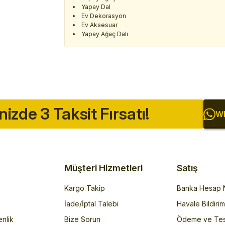
Yapay Dal
Ev Dekorasyon
Ev Aksesuar
Yapay Ağaç Dalı
inizde 3 Taksit Fırsatı!
Wh
Müşteri Hizmetleri
Satış
Kargo Takip
Banka Hesap N
İade/İptal Talebi
Havale Bildiri
enlik
Bize Sorun
Ödeme ve Tes