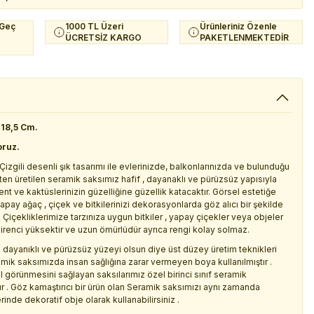
 Geç
1000 TL Üzeri
Ürünleriniz Özenle
ÜCRETSİZ KARGO
PAKETLENMEKTEDİR
x18,5 Cm.
oruz.
gili desenli şık tasarımı ile evlerinizde, balkonlarınızda ve bulunduğu
ikten üretilen seramik saksımız hafif , dayanaklı ve pürüzsüz yapısıyla
nt ve kaktüslerinizin güzelliğine güzellik katacaktır. Görsel estetiğe
apay ağaç , çiçek ve bitkilerinizi dekorasyonlarda göz alıcı bir şekilde
Çiçekliklerimize tarzınıza uygun bitkiler , yapay çiçekler veya objeler
 direnci yüksektir ve uzun ömürlüdür ayrıca rengi kolay solmaz.
a dayanıklı ve pürüzsüz yüzeyi olsun diye üst düzey üretim teknikleri
ramik saksımızda insan sağlığına zarar vermeyen boya kullanılmıştır .
 görünmesini sağlayan saksılarımız özel birinci sınıf seramik
r . Göz kamaştırıcı bir ürün olan Seramik saksımızı aynı zamanda
nde dekoratif obje olarak kullanabilirsiniz .