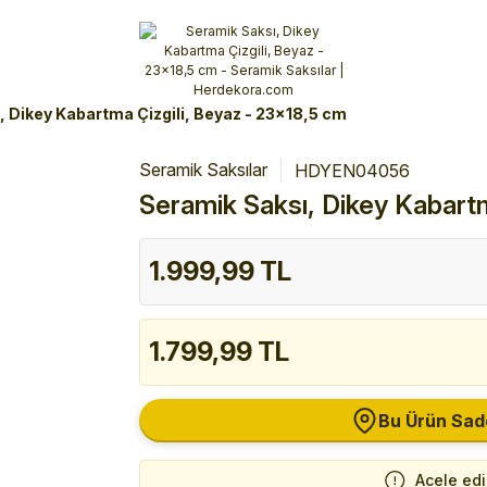
Alışverişlerinizde 3 Taksit Fırsatı!
İlk siparişinizi verin!
%10 Havale İndirimi
Şimdi Alışveriş yap!
, Dikey Kabartma Çizgili, Beyaz - 23x18,5 cm
Seramik Saksılar
HDYEN04056
Seramik Saksı, Dikey Kabartm
1.999,99 TL
1.799,99 TL
Bu Ürün Sad
Acele ed