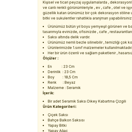
Kişisel ve ticari peyzaj uygulamalarda , dekorasyonl
ve canlı renkli görünümleriyle , ev , cafe , otel ve 
güzellik katan ürünümüz bir çok dekorasyon stilin
bitki ve sukulentler rahatlıkla aranjman yapabilirsiniz 
Ürünümüz bütün yıl boyu yemyeşil görünen ve ba
tasarımıyla evinizde, ofisinizde , cafe , restaurantla
Saksı altında delik vardır.
Ürünümüz nemli bezle silinebilir , temizliği çok ko
Ürünlerimizde 1.sınıf malzemeler kullanılmaktadır
Her bir ürün özenli ve sağlam paketlenir , hasarsız 
Ölçüler :
En : 23 Cm
Derinlik : 23 Cm
Boy : 18,5 Cm
Renk : Beyaz
Malzeme : Seramik
İçerik:
Bir adet Seramik Saksı Dikey Kabartma Çizgili
Ürün Kategorileri:
Çiçek Saksı
Bahçe Balkon Saksısı
Yapay Bitki
Yapay Ağaç