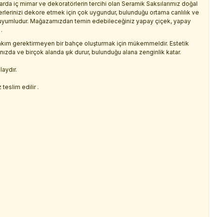
arda iç mimar ve dekoratörlerin tercihi olan Seramik Saksılarımız doğal
işyerlerinizi dekore etmek için çok uygundur, bulunduğu ortama canlılık ve
e uyumludur. Mağazamızdan temin edebileceğiniz yapay çiçek, yapay
.
kım gerektirmeyen bir bahçe oluşturmak için mükemmeldir. Estetik
rınızda ve birçok alanda şık durur, bulunduğu alana zenginlik katar.
laydır.
.
teslim edilir .