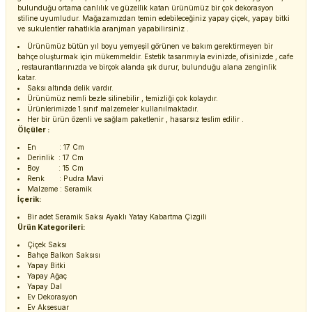
bulunduğu ortama canlılık ve güzellik katan ürünümüz bir çok dekorasyon
stiline uyumludur. Mağazamızdan temin edebileceğiniz yapay çiçek, yapay bitki
ve sukulentler rahatlıkla aranjman yapabilirsiniz .
Ürünümüz bütün yıl boyu yemyeşil görünen ve bakım gerektirmeyen bir
bahçe oluşturmak için mükemmeldir. Estetik tasarımıyla evinizde, ofisinizde , cafe
, restaurantlarınızda ve birçok alanda şık durur, bulunduğu alana zenginlik
katar.
Saksı altında delik vardır.
Ürünümüz nemli bezle silinebilir , temizliği çok kolaydır.
Ürünlerimizde 1.sınıf malzemeler kullanılmaktadır.
Her bir ürün özenli ve sağlam paketlenir , hasarsız teslim edilir .
Ölçüler :
En : 17 Cm
Derinlik : 17 Cm
Boy : 15 Cm
Renk : Pudra Mavi
Malzeme : Seramik
İçerik:
Bir adet Seramik Saksı Ayaklı Yatay Kabartma Çizgili
Ürün Kategorileri:
Çiçek Saksı
Bahçe Balkon Saksısı
Yapay Bitki
Yapay Ağaç
Yapay Dal
Ev Dekorasyon
Ev Aksesuar