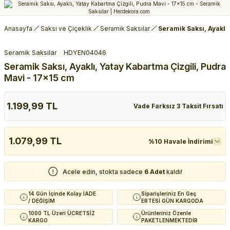
Anasayfa
Saksı ve Çiçeklik
Seramik Saksılar
Seramik Saksı, Ayaklı
Seramik Saksılar
HDYEN04046
Seramik Saksı, Ayaklı, Yatay Kabartma Çizgili, Pudra
Mavi - 17x15 cm
1.199,99 TL
Vade Farksız 3 Taksit Fırsatı
1.079,99 TL
%10 Havale İndirimi
Acele edin, stokta sadece
6 Adet
kaldı!
14 Gün İçinde Kolay İADE
Siparişleriniz En Geç
/ DEĞİŞİM
ERTESİ GÜN KARGODA
1000 TL Üzeri ÜCRETSİZ
Ürünleriniz Özenle
KARGO
PAKETLENMEKTEDİR