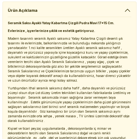
Ürün Açıklama
Seramik Saksı Ayaklı Yatay Kabartma Çizgili Pudra Mavi 17x15 Cm.
Evlerinize , işyerlerinize şıklık ve estetik getiriyoruz.
Modern tasarımlı seramik Ayaklı saksımız Yatay Kabartma Çizgili desenli şık
tasarımı ile evlerinizde, balkonlarınızda ve bulunduğu mekanda şıklığınızı
yansıtacaktır. 1.nci kalite seramikten üretilen Ayaklı seramik saksımız hafif ,
dayanaklı ve pürüzsüz yapısıyla içine koyacağınız kuru ve yapay çiçeklerinize,
sukulent ve kaktüslerinizin güzelliğine güzellik katacaktır. Görsel estetiğe önem
verenlerin tercihi olan Ayaklı Seramik Saksılarımız , yapay ağaç , çiçek ve
bitkilerinizi dekorasyonlarda göz alıcı bir şekilde sergilemenizi sağlayacaktır.
Seramik Saksılarımız ve Çiçekliklerimize tarzınıza uygun bitkiler , yapay çiçekler
veya objeler koyarak dekoratif amaçlı da kullanabilirsiniz, hasar direnci yüksektir
ve uzun ömürlüdür ayrıca rengi kolay solmaz.
Yurtdışından ithal seramik saksımız daha hafif , daha dayanıklı ve pürüzsüz
yüzeyi olsun diye üst düzey üretim teknikleri kullanılan fabrikalarda üretilmiş ve
boyanmıştır . Seramik saksımızda insan sağlığına zarar vermeyen boya
kullanılmıştır . Estetik görünümüyle yapay çiçeklerinizin daha güzel görünmesini
sağlayan saksılarımız özel birinci sınıf seramik malzemeden yapılmıştır ve birçok
koşula dayanıklıdır . Göz kamaştırıcı bir ürün olan Seramik saksımızı aynı
zamanda evinizde orta sehpa , yemek masası , TV ünitesi üzerinde dekoratif obje
olarak kullanabilirsiniz .
Kişisel ve ticari peyzaj uygulamalarda , dekorasyonlarda iç mimar ve
dekoratörlerin tercihi olan Seramik Saksılarımız doğal ve canlı renkli
görünümleriyle , ev , cafe , otel ve işyerlerinizi dekore etmek için çok uygundur,