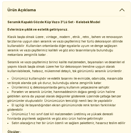
Ürün Açıklama
Seramik Kapaklı Gözde Küp Vazo 3'Lü Set - Kelebek Model
Evlerinize şıklık ve estetik getiriyoruz.
Klasik başta olmak üzere ; vintage , modern , etnik , retro , bohem ve renovasyon
tarzlarına uygun olan seramik ve vazo çeşitlerimiz her türlü dekorasyon stilinde
kullanabilir .Kullanılan ortamlarda diğer eşyalarla uyum ve denge sağlayan
seramik ve vazo çeşitlerimiz kaliteli ve göz alıcı tasarımlarıyla bulunduğu
mekanlara zenginlik katar .
Seramik ve vazo çeşitlerimiz birinci kalite malzemeden, boyamaları ve desenleri el
yapımı klasik başta olmak üzere her tür dekorasyon trendine uygun olarak
kullanılabilecek, hatasız, mükemmel detaylı, tok görünümlü seramik ürünlerdir .
Ürünümüz kullanışlıdır ve estetik tasarımı ile evinizde, odanızda, masanızda
ve birçok alanda çok şık durur, bulunduğu alana zenginlik katar.
Ürünlerimiz iç dekorasyonlarda geniş kullanım yelpazesine sahiptir.
Porselen ve seramik ürünler, hammaddesinin doğası gereği ürün haline
geldikten sonra da yapısal olarak değişimler göstererek üzerinde çatlağa benzer
görünümler oluşturabilir. Ürünümüzün temizliği nemli bez ile yapılabilir .
El işçiliği ile boyandığından ekran görünümünde renk tonları farklılıklar
gösterebilir.
Ürünümüz 1.nci sınıf özel kil malzemeden üretilmiş ve yüksek dereceli
fırınlarda pişirilerek sağlamlık ve göz alıcı ürün haline getirilmiştir .
Satın alacağınız her bir ürün özenli ve sağlam paketlenir, hasarsız teslim edilir
.
Ölçüler :