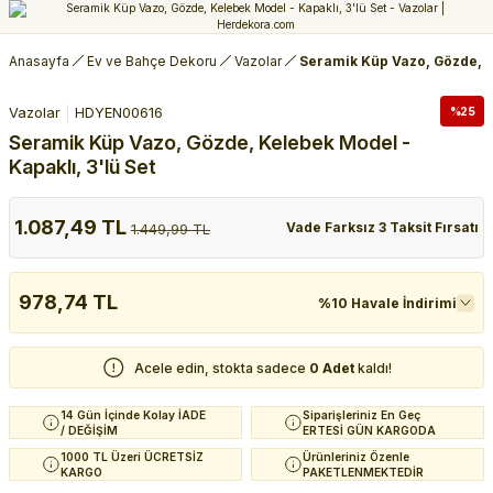
Anasayfa
Ev ve Bahçe Dekoru
Vazolar
Seramik Küp Vazo, Gözde, Ke
Vazolar
HDYEN00616
%25
Seramik Küp Vazo, Gözde, Kelebek Model -
Kapaklı, 3'lü Set
1.087,49 TL
Vade Farksız 3 Taksit Fırsatı
1.449,99 TL
978,74 TL
%10 Havale İndirimi
Acele edin, stokta sadece
0 Adet
kaldı!
14 Gün İçinde Kolay İADE
Siparişleriniz En Geç
/ DEĞİŞİM
ERTESİ GÜN KARGODA
1000 TL Üzeri ÜCRETSİZ
Ürünleriniz Özenle
KARGO
PAKETLENMEKTEDİR