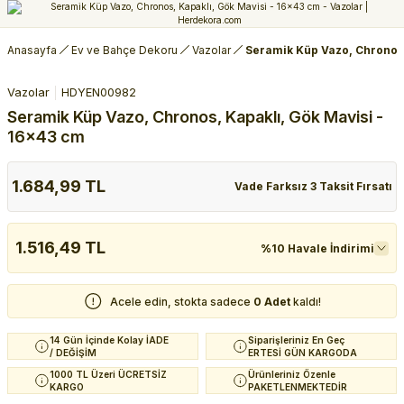
Anasayfa
Ev ve Bahçe Dekoru
Vazolar
Seramik Küp Vazo, Chronos,
Vazolar
HDYEN00982
Seramik Küp Vazo, Chronos, Kapaklı, Gök Mavisi -
16x43 cm
1.684,99 TL
Vade Farksız 3 Taksit Fırsatı
1.516,49 TL
%10 Havale İndirimi
Acele edin, stokta sadece
0 Adet
kaldı!
14 Gün İçinde Kolay İADE
Siparişleriniz En Geç
/ DEĞİŞİM
ERTESİ GÜN KARGODA
1000 TL Üzeri ÜCRETSİZ
Ürünleriniz Özenle
KARGO
PAKETLENMEKTEDİR