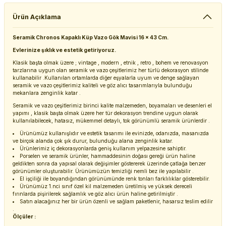
Ürün Açıklama
Seramik Chronos Kapaklı Küp Vazo Gök Mavisi 16 x 43 Cm.
Evlerinize şıklık ve estetik getiriyoruz.
Klasik başta olmak üzere ; vintage , modern , etnik , retro , bohem ve renovasyon
tarzlarına uygun olan seramik ve vazo çeşitlerimiz her türlü dekorasyon stilinde
kullanabilir .Kullanılan ortamlarda diğer eşyalarla uyum ve denge sağlayan
seramik ve vazo çeşitlerimiz kaliteli ve göz alıcı tasarımlarıyla bulunduğu
mekanlara zenginlik katar .
Seramik ve vazo çeşitlerimiz birinci kalite malzemeden, boyamaları ve desenleri el
yapımı , klasik başta olmak üzere her tür dekorasyon trendine uygun olarak
kullanılabilecek, hatasız, mükemmel detaylı, tok görünümlü seramik ürünlerdir .
Ürünümüz kullanışlıdır ve estetik tasarımı ile evinizde, odanızda, masanızda
ve birçok alanda çok şık durur, bulunduğu alana zenginlik katar.
Ürünlerimiz iç dekorasyonlarda geniş kullanım yelpazesine sahiptir.
Porselen ve seramik ürünler, hammaddesinin doğası gereği ürün haline
geldikten sonra da yapısal olarak değişimler göstererek üzerinde çatlağa benzer
görünümler oluşturabilir. Ürünümüzün temizliği nemli bez ile yapılabilir .
El işçiliği ile boyandığından görünümünde renk tonları farklılıklar gösterebilir.
Ürünümüz 1.nci sınıf özel kil malzemeden üretilmiş ve yüksek dereceli
fırınlarda pişirilerek sağlamlık ve göz alıcı ürün haline getirilmiştir .
Satın alacağınız her bir ürün özenli ve sağlam paketlenir, hasarsız teslim edilir
.
Ölçüler :