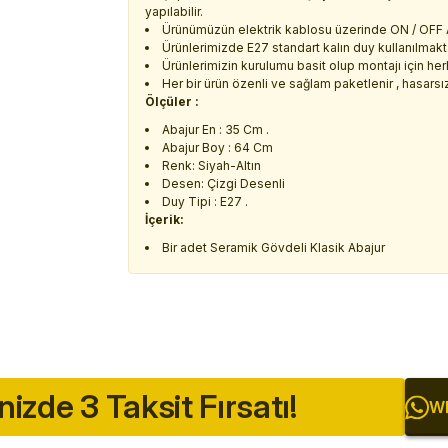
yapılabilir.
Ürünümüzün elektrik kablosu üzerinde ON / OFF A
Ürünlerimizde E27 standart kalın duy kullanılmaktad
Ürünlerimizin kurulumu basit olup montajı için he
Her bir ürün özenli ve sağlam paketlenir , hasarsız 
Ölçüler :
Abajur En : 35 Cm .
Abajur Boy : 64 Cm
Renk: Siyah-Altın
Desen: Çizgi Desenli
Duy Tipi : E27 .
İçerik:
Bir adet Seramik Gövdeli Klasik Abajur
inizde 3 Taksit Fırsatı!
Wh