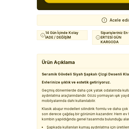
Acele edi
14 Gün İçinde Kolay
Siparişleriniz En
İADE / DEĞİŞİM
ERTESİ GÜN
KARGODA
Ürün Açıklama
Seramik Gövdeli Siyah Şapkalı Çizgi Desenli Kla
Evlerinize şıklık ve estetik getiriyoruz.
Geçmiş dönemlerde daha çok yatak odalarında kullan
aydınlatma araçlarındandır. Gözü yormayan ışık yayd
mobilyalarında dahi kullanılabilir.
Klasik abajur modelleri silindirik formlu ve daha çok a
son derece çağdaş bir görünüm kazandırır. Hem ev h
kombin yapıldığında genel tasarımda bulunduğu alanl
Şapkada kullanılan kumaş aydınlatma için üretilen ö