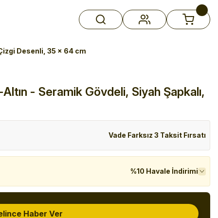
Çizgi Desenli, 35 x 64 cm
-Altın - Seramik Gövdeli, Siyah Şapkalı,
Vade Farksız 3 Taksit Fırsatı
%10 Havale İndirimi
elince Haber Ver