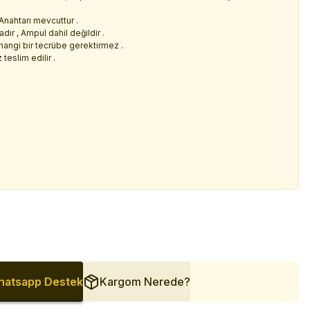
nahtarı mevcuttur .
ır , Ampul dahil değildir .
rhangi bir tecrübe gerektirmez .
teslim edilir .
atsapp Destek
Kargom Nerede?