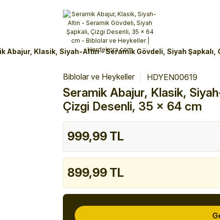
Alışverişlerinizde 3 Taksit Fırsatı!
İlk siparişinizi verin!
%10 Havale İndirimi
Şimdi Alışveriş yap!
k Abajur, Klasik, Siyah-Altın - Seramik Gövdeli, Siyah Şapkalı, 
Biblolar ve Heykeller
HDYEN00619
Seramik Abajur, Klasik, Siyah
Çizgi Desenli, 35 x 64 cm
999,99 TL
899,99 TL
G