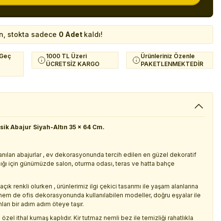
n, stokta sadece
0 Adet
kaldı!
 Geç
1000 TL Üzeri
Ürünleriniz Özenle
ÜCRETSİZ KARGO
PAKETLENMEKTEDİR
sik Abajur Siyah-Altın 35 x 64 Cm.
ılan abajurlar , ev dekorasyonunda tercih edilen en güzel dekoratif
ığı için günümüzde salon, oturma odası, teras ve hatta bahçe
çık renkli olurken , ürünlerimiz ilgi çekici tasarımı ile yaşam alanlarına
em de ofis dekorasyonunda kullanılabilen modeller, doğru eşyalar ile
arı bir adım adım öteye taşır.
zel ithal kumaş kaplıdır. Kir tutmaz nemli bez ile temizliği rahatlıkla