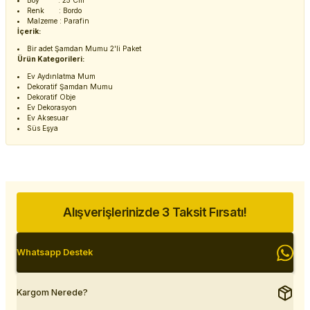
Boy : 25 Cm
Renk : Bordo
Malzeme : Parafin
İçerik:
Bir adet Şamdan Mumu 2'li Paket
Ürün Kategorileri:
Ev Aydınlatma Mum
Dekoratif Şamdan Mumu
Dekoratif Obje
Ev Dekorasyon
Ev Aksesuar
Süs Eşya
Alışverişlerinizde 3 Taksit Fırsatı!
Whatsapp Destek
Kargom Nerede?