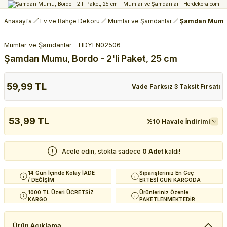
Anasayfa
Ev ve Bahçe Dekoru
Mumlar ve Şamdanlar
Şamdan Mumu, 
Mumlar ve Şamdanlar
HDYEN02506
Şamdan Mumu, Bordo - 2'li Paket, 25 cm
59,99 TL
Vade Farksız 3 Taksit Fırsatı
53,99 TL
%10 Havale İndirimi
Acele edin, stokta sadece
0 Adet
kaldı!
14 Gün İçinde Kolay İADE
Siparişleriniz En Geç
/ DEĞİŞİM
ERTESİ GÜN KARGODA
1000 TL Üzeri ÜCRETSİZ
Ürünleriniz Özenle
KARGO
PAKETLENMEKTEDİR
Ürün Açıklama