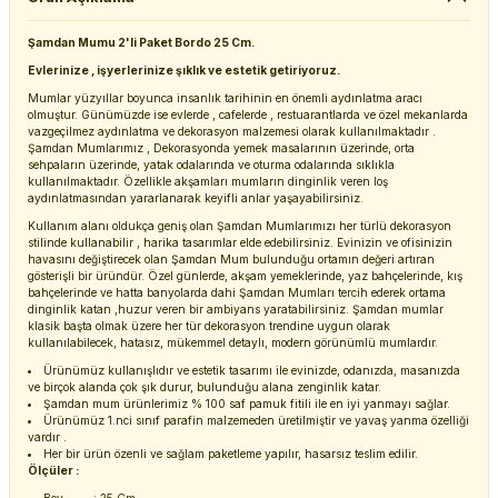
Şamdan Mumu 2'li Paket Bordo 25 Cm.
Evlerinize , işyerlerinize şıklık ve estetik getiriyoruz.
Mumlar yüzyıllar boyunca insanlık tarihinin en önemli aydınlatma aracı
olmuştur. Günümüzde ise evlerde , cafelerde , restuarantlarda ve özel mekanlarda
vazgeçilmez aydınlatma ve dekorasyon malzemesi olarak kullanılmaktadır .
Şamdan Mumlarımız , Dekorasyonda yemek masalarının üzerinde, orta
sehpaların üzerinde, yatak odalarında ve oturma odalarında sıklıkla
kullanılmaktadır. Özellikle akşamları mumların dinginlik veren loş
aydınlatmasından yararlanarak keyifli anlar yaşayabilirsiniz.
Kullanım alanı oldukça geniş olan Şamdan Mumlarımızı her türlü dekorasyon
stilinde kullanabilir , harika tasarımlar elde edebilirsiniz. Evinizin ve ofisinizin
havasını değiştirecek olan Şamdan Mum bulunduğu ortamın değeri artıran
gösterişli bir üründür. Özel günlerde, akşam yemeklerinde, yaz bahçelerinde, kış
bahçelerinde ve hatta banyolarda dahi Şamdan Mumları tercih ederek ortama
dinginlik katan ,huzur veren bir ambiyans yaratabilirsiniz. Şamdan mumlar
klasik başta olmak üzere her tür dekorasyon trendine uygun olarak
kullanılabilecek, hatasız, mükemmel detaylı, modern görünümlü mumlardır.
Ürünümüz kullanışlıdır ve estetik tasarımı ile evinizde, odanızda, masanızda
ve birçok alanda çok şık durur, bulunduğu alana zenginlik katar.
Şamdan mum ürünlerimiz % 100 saf pamuk fitili ile en iyi yanmayı sağlar.
Ürünümüz 1.nci sınıf parafin malzemeden üretilmiştir ve yavaş yanma özelliği
vardır .
Her bir ürün özenli ve sağlam paketleme yapılır, hasarsız teslim edilir.
Ölçüler :