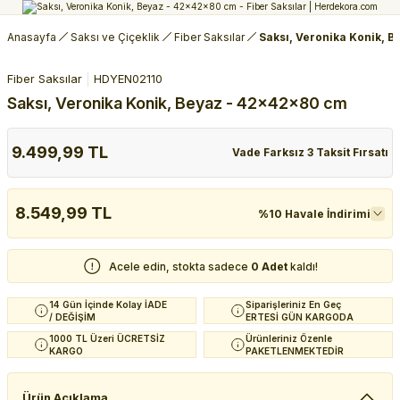
Anasayfa
Saksı ve Çiçeklik
Fiber Saksılar
Saksı, Veronika Konik, 
Fiber Saksılar
HDYEN02110
Saksı, Veronika Konik, Beyaz - 42x42x80 cm
9.499,99 TL
Vade Farksız 3 Taksit Fırsatı
8.549,99 TL
%10 Havale İndirimi
Acele edin, stokta sadece
0 Adet
kaldı!
14 Gün İçinde Kolay İADE
Siparişleriniz En Geç
/ DEĞİŞİM
ERTESİ GÜN KARGODA
1000 TL Üzeri ÜCRETSİZ
Ürünleriniz Özenle
KARGO
PAKETLENMEKTEDİR
Ürün Açıklama