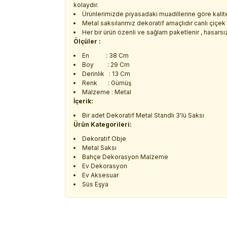
kolaydır.
Ürünlerimizde piyasadaki muadillerine göre kalitel
Metal saksılarımız dekoratif amaçlıdır canlı çiçek v
Her bir ürün özenli ve sağlam paketlenir , hasarsız 
Ölçüler :
En : 38 Cm
Boy : 29 Cm
Derinlik : 13 Cm
Renk : Gümüş
Malzeme : Metal
İçerik:
Bir adet Dekoratif Metal Standlı 3'lü Saksı
Ürün Kategorileri:
Dekoratif Obje
Metal Saksı
Bahçe Dekorasyon Malzeme
Ev Dekorasyon
Ev Aksesuar
Süs Eşya