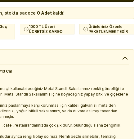
n, stokta sadece
0 Adet
kaldı!
 Geç
1000 TL Üzeri
Ürünleriniz Özenle
ÜCRETSİZ KARGO
PAKETLENMEKTEDİR
x13 Cm.
maçlı kullanabileceğiniz Metal Standlı Saksılarımız renkli görselliği ile
 . Metal Standlı Saksılarımız içine koyacağınız yapay bitki ve çiçeklerle
arımız paslanmaya karşı korunması için kaliteli galvanizli metalden
erinizi, yoğun bitkili saksılarınızı, ya da duvara asılmış, tavandan
anmıştır.
, cafe , restaurantlarınızda çok şık durur, bulunduğu alana zenginlik
dür ayrıca rengi kolay solmaz. Nemli bezle silinebilir , temizliği