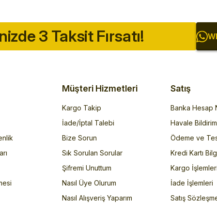
inizde 3 Taksit Fırsatı!
Wh
Müşteri Hizmetleri
Satış
Kargo Takip
Banka Hesap N
İade/İptal Talebi
Havale Bildiri
enlik
Bize Sorun
Ödeme ve Tes
arı
Sık Sorulan Sorular
Kredi Kartı Bilg
Şifremi Unuttum
Kargo İşlemler
mesi
Nasıl Üye Olurum
İade İşlemleri
Nasıl Alışveriş Yaparım
Satış Sözleşm