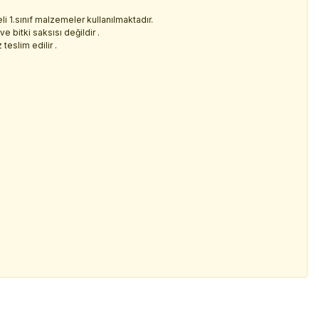
i 1.sınıf malzemeler kullanılmaktadır.
e bitki saksısı değildir .
teslim edilir .