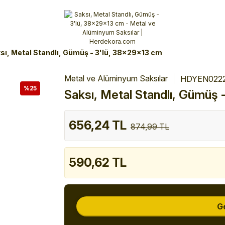
Alışverişlerinizde 3 Taksit Fırsatı!
İlk siparişinizi verin!
%10 Havale İndirimi
Şimdi Alışveriş yap!
sı, Metal Standlı, Gümüş - 3'lü, 38x29x13 cm
Metal ve Alüminyum Saksılar
HDYEN022
%25
Saksı, Metal Standlı, Gümüş
656,24 TL
874,99 TL
590,62 TL
G