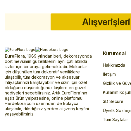
Alışverişler
Kurumsal
EuroFlora
, 1989 yılından beri, dekorasyonda
dört mevsimin güzelliklerini aynı çatı altında
Hakkımızda
sizler için bir araya getirmektedir. Mekanlar
için düşünülen tüm dekoratif yeniliklere
İletişim
ulaşabilir, tüm dekorasyon ve aksesuar
ihtiyaçlarınızı karşılayabilir ve sizin için özel
Gizlilik ve Güv
olduğunu düşündüğünüz kişilere en güzel
Kullanım Koşull
hediyeleri seçebilirsiniz. Artık EuroFlora'nın
eşsiz ürün yelpazesine, online platformu
3D Secure
Herdekora.com üzerinden de kolayca
ulaşabilir, dilediğiniz yerden alışveriş keyfini
Üyelik Sözleş
yaşayabilirsiniz.
Tüm Sayfalar