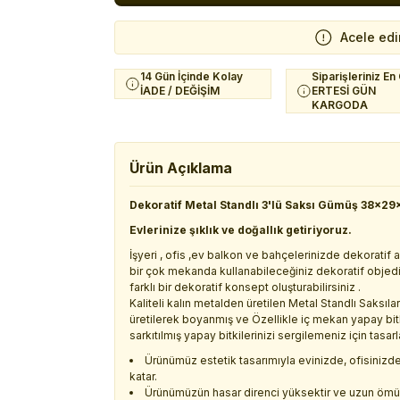
Acele edi
14 Gün İçinde Kolay
Siparişleriniz En
İADE / DEĞİŞİM
ERTESİ GÜN
KARGODA
Ürün Açıklama
Dekoratif Metal Standlı 3'lü Saksı Gümüş 38x29
Evlerinize şıklık ve doğallık getiriyoruz.
İşyeri , ofis ,ev balkon ve bahçelerinizde dekoratif a
bir çok mekanda kullanabileceğiniz dekoratif objedir
farklı bir dekoratif konsept oluşturabilirsiniz .
Kaliteli kalın metalden üretilen Metal Standlı Saksıl
üretilerek boyanmış ve Özellikle iç mekan yapay bitkil
sarkıtılmış yapay bitkilerinizi sergilemeniz için tasarl
Ürünümüz estetik tasarımıyla evinizde, ofisinizde 
katar.
Ürünümüzün hasar direnci yüksektir ve uzun ömürlü