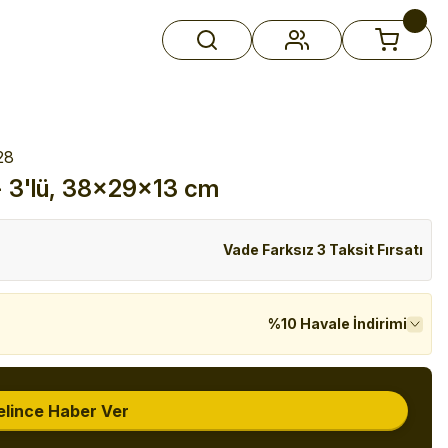
28
 - 3'lü, 38x29x13 cm
Vade Farksız 3 Taksit Fırsatı
%10 Havale İndirimi
elince Haber Ver