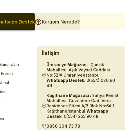
atsapp Destek
Kargom Nerede?
İletişim
umaraları
Ümraniye Mağazası :
Çamlık
Mahallesi, Aşık Veysel Caddesi
m Formu
No:52/A Ümraniye/İstanbul
Whatsapp Destek:
0(554) 026 90
limat
46
ileri
Kağıthane Mağazası :
Yahya Kemal
i
Mahallesi. Güzeldere Cad. Vera
Residence Sitesi A/B Blok No:6A 1
Kağıthane/İstanbul
Whatsapp
Destek:
0(554) 255 90 48
esi
0850 304 73 73