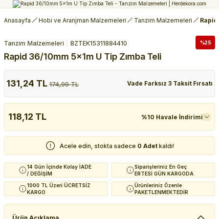
Anasayfa
Hobi ve Aranjman Malzemeleri
Tanzim Malzemeleri
Rapid
Tanzim Malzemeleri
BZTEK15311884410
%25
Rapid 36/10mm 5x1m U Tip Zımba Teli
131,24 TL
Vade Farksız 3 Taksit Fırsatı
174,99 TL
118,12 TL
%10 Havale İndirimi
Acele edin, stokta sadece
0 Adet
kaldı!
14 Gün İçinde Kolay İADE
Siparişleriniz En Geç
/ DEĞİŞİM
ERTESİ GÜN KARGODA
1000 TL Üzeri ÜCRETSİZ
Ürünleriniz Özenle
KARGO
PAKETLENMEKTEDİR
Ürün Açıklama