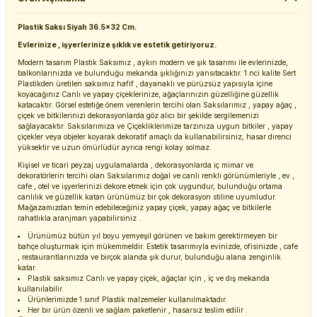
Plastik Saksı Siyah 36.5x32 Cm.
Evlerinize , işyerlerinize şıklık ve estetik getiriyoruz.
Modern tasarım Plastik Saksımız , aykırı modern ve şık tasarımı ile evlerinizde,
balkonlarınızda ve bulunduğu mekanda şıklığınızı yansıtacaktır. 1.nci kalite Sert
Plastikden üretilen saksımız hafif , dayanaklı ve pürüzsüz yapısıyla içine
koyacağınız Canlı ve yapay çiçeklerinize, ağaçlarınızın güzelliğine güzellik
katacaktır. Görsel estetiğe önem verenlerin tercihi olan Saksılarımız , yapay ağaç ,
çiçek ve bitkilerinizi dekorasyonlarda göz alıcı bir şekilde sergilemenizi
sağlayacaktır. Saksılarımıza ve Çiçekliklerimize tarzınıza uygun bitkiler , yapay
çiçekler veya objeler koyarak dekoratif amaçlı da kullanabilirsiniz, hasar direnci
yüksektir ve uzun ömürlüdür ayrıca rengi kolay solmaz.
Kişisel ve ticari peyzaj uygulamalarda , dekorasyonlarda iç mimar ve
dekoratörlerin tercihi olan Saksılarımız doğal ve canlı renkli görünümleriyle , ev ,
cafe , otel ve işyerlerinizi dekore etmek için çok uygundur, bulunduğu ortama
canlılık ve güzellik katan ürünümüz bir çok dekorasyon stiline uyumludur.
Mağazamızdan temin edebileceğiniz yapay çiçek, yapay ağaç ve bitkilerle
rahatlıkla aranjman yapabilirsiniz .
Ürünümüz bütün yıl boyu yemyeşil görünen ve bakım gerektirmeyen bir
bahçe oluşturmak için mükemmeldir. Estetik tasarımıyla evinizde, ofisinizde , cafe
, restaurantlarınızda ve birçok alanda şık durur, bulunduğu alana zenginlik
katar.
Plastik saksımız Canlı ve yapay çiçek, ağaçlar için , iç ve dış mekanda
kullanılabilir.
Ürünlerimizde 1.sınıf Plastik malzemeler kullanılmaktadır.
Her bir ürün özenli ve sağlam paketlenir , hasarsız teslim edilir .