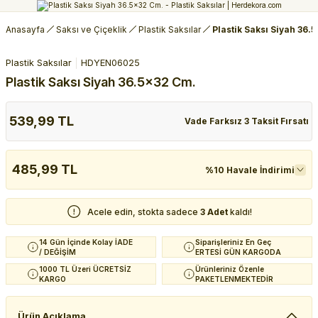
Anasayfa
Saksı ve Çiçeklik
Plastik Saksılar
Plastik Saksı Siyah 36.
Plastik Saksılar
HDYEN06025
Plastik Saksı Siyah 36.5x32 Cm.
539,99 TL
Vade Farksız 3 Taksit Fırsatı
485,99 TL
%10 Havale İndirimi
Acele edin, stokta sadece
3 Adet
kaldı!
14 Gün İçinde Kolay İADE
Siparişleriniz En Geç
/ DEĞİŞİM
ERTESİ GÜN KARGODA
1000 TL Üzeri ÜCRETSİZ
Ürünleriniz Özenle
KARGO
PAKETLENMEKTEDİR
Ürün Açıklama