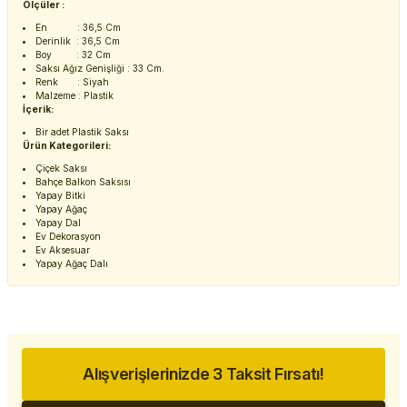
Ölçüler :
En : 36,5 Cm
Derinlik : 36,5 Cm
Boy : 32 Cm
Saksı Ağız Genişliği : 33 Cm.
Renk : Siyah
Malzeme : Plastik
İçerik:
Bir adet Plastik Saksı
Ürün Kategorileri:
Çiçek Saksı
Bahçe Balkon Saksısı
Yapay Bitki
Yapay Ağaç
Yapay Dal
Ev Dekorasyon
Ev Aksesuar
Yapay Ağaç Dalı
Alışverişlerinizde 3 Taksit Fırsatı!