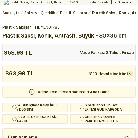
Anasayfa
Saksı ve Çiçeklik
Plastik Saksılar
Plastik Saksı, Konik, A
Plastik Saksılar
HDYEN01788
Plastik Saksı, Konik, Antrasit, Büyük - 80x36 cm
959,99 TL
Vade Farksız 3 Taksit Fırsatı
863,99 TL
%10 Havale İndirimi
Acele edin, stokta sadece
9 Adet
kaldı!
14 Gün İçinde Kolay İADE
Siparişleriniz En Geç
/ DEĞİŞİM
ERTESİ GÜN KARGODA
1000 TL Üzeri ÜCRETSİZ
Ürünleriniz Özenle
KARGO
PAKETLENMEKTEDİR
Ürün Açıklama