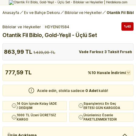
Anasayfa
Ev ve Bahçe Dekoru
Biblolar ve Heykeller
Otantik Fil Bibl
Biblolar ve Heykeller
HDYEN01584
%40
Otantik Fil Biblo, Gold-Yeşil - Üçlü Set
863,99 TL
Vade Farksız 3 Taksit Fırsatı
1.439,99 TL
777,59 TL
%10 Havale İndirimi
Acele edin, stokta sadece
0 Adet
kaldı!
14 Gün İçinde Kolay İADE
Siparişleriniz En Geç
/ DEĞİŞİM
ERTESİ GÜN KARGODA
1000 TL Üzeri ÜCRETSİZ
Ürünleriniz Özenle
KARGO
PAKETLENMEKTEDİR
Ürün Açıklama