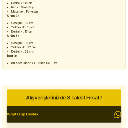
Derinlik : 15 cm.
Renk : Gold-Yeşil
Mataryel : Polyester
Ürün 2 :
Genişlik : 10 cm.
Yükseklik : 19 cm.
Derinlik : 17 cm.
Ürün 3 :
Genişlik : 10 cm.
Yükseklik : 22 cm.
Derinlik : 23 cm.
İçerik:
Bir adet Otantik Fil Biblo Üçlü set
Alışverişlerinizde 3 Taksit Fırsatı!
Whatsapp Destek