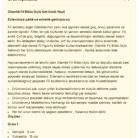
Otantik Fil Biblo Üçlü Set Gold-Yeşil
Evlerinize şıklık ve estetik getiriyoruz.
Fil sembolü diğer niteliklerinin yanı sıra ağırlıklı olarak güç, onur, kararlılık ve
azimle ilgilidir. Filler, bir çok kültürde iyi şansın sembolü olarak kabul görür. Fil;
antik Çin'de güç, bilgelik, doğurganlık ve dayanıklılığın sembolü olarak kabul
edilir. Bu sebepden dolayı insanlar, sırf bu inanışlarından ötürü evlerinde
dekoratif obje olarak fil figürlü biblolar kullanmaktadırlar. Otantik Fil Biblo Üçlü
Setimizi her türlü dekorasyon stilinde kullanabilir , harika tasarımlar elde
edebilirsiniz.
Hayvanseverlerin de tercihi olan Otantik Fil Biblo Üçlü Set üç boyutlu olarak özel
makinalarda üretilmiş, klasik başta olmak üzere her tür dekorasyon trendine
uygun olarak kullanılabilecek, hatasız, mükemmel detaylı, tok görünümlü
polyester aksesuar biblodur. Dilerseniz sevdiklerinize özel bir hediye olarak da
sunabileceğiniz polyester Fil büstlerimiz sevdiklerinizi özel hissettirecektir.
Ürünümüzü çok uzun yıllar kullanabilirsiniz en küçük deforme yada
bozulma olmaz. Nemli bezle silinebilir temizliği çok kolaydır.
Ürünümüz polyester döküm olup renklendirmesi el boyaması ile yapılmaktadır.
Ürünlerimiz Modellerimiz herhangi bir kanserojen madde içermez, kaliteli ve
birinci sınıf malzemeden imal edilmiştir.
Her bir ürün özenli ve sağlam paketlenir , hasarsız teslim edilir .
Ölçüler :
Ürün 1 :
Genişlik : 6 cm.
Yükseklik : 15 cm.