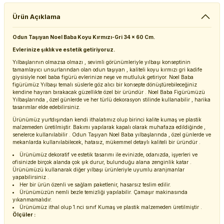
Ürün Açıklama
Odun Taşıyan Noel Baba Koyu Kırmızı-Gri 34 x 60 Cm.
Evlerinize şıklık ve estetik getiriyoruz.
Yılbaşlarının olmazsa olmazı , sevimli görünümleriyle yılbaşı konseptinin
tamamlayıcı unsurlarından olan odun taşıyan , kaliteli koyu kırmızı gri kadife
giysisiyle noel baba figürü evlerinize neşe ve mutluluk getiriyor. Noel Baba
figürümüz Yılbaşı temalı süslerle göz alıcı bir konsepte dönüştürebileceğiniz
kendine hayran bırakacak güzellikte özel bir üründür . Noel Baba Figürümüzü
Yılbaşlarında , özel günlerde ve her türlü dekorasyon stilinde kullanabilir , harika
tasarımlar elde edebilirsiniz.
Ürünümüz yurtdışından kendi ithalatımız olup birinci kalite kumaş ve plastik
malzemeden üretilmiştir. Bakımı yapılarak kapalı olarak muhafaza edildiğinde ,
senelerce kullanılabilir . Odun Taşıyan Noel Baba yılbaşlarında , özel günlerde ve
mekanlarda kullanılabilecek, hatasız, mükemmel detaylı kaliteli bir üründür .
Ürünümüz dekoratif ve estetik tasarımı ile evinizde, odanızda, işyerleri ve
ofisinizde birçok alanda çok şık durur, bulunduğu alana zenginlik katar .
Ürünümüzü kullanarak diğer yılbaşı ürünleriyle uyumlu aranjmanlar
yapabilirsiniz .
Her bir ürün özenli ve sağlam paketlenir, hasarsız teslim edilir.
Ürünümüzün nemli bezle temizliği yapılabilir. Çamaşır makinasında
yıkanmamalıdır.
Ürünümüz ithal olup 1.nci sınıf Kumaş ve plastik malzemeden üretilmiştir .
Ölçüler :