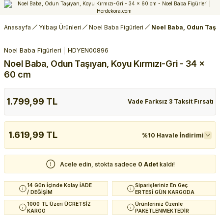
Anasayfa
Yılbaşı Ürünleri
Noel Baba Figürleri
Noel Baba, Odun Taşıy
Noel Baba Figürleri
HDYEN00896
Noel Baba, Odun Taşıyan, Koyu Kırmızı-Gri - 34 x
60 cm
1.799,99 TL
Vade Farksız 3 Taksit Fırsatı
1.619,99 TL
%10 Havale İndirimi
Acele edin, stokta sadece
0 Adet
kaldı!
14 Gün İçinde Kolay İADE
Siparişleriniz En Geç
/ DEĞİŞİM
ERTESİ GÜN KARGODA
1000 TL Üzeri ÜCRETSİZ
Ürünleriniz Özenle
KARGO
PAKETLENMEKTEDİR