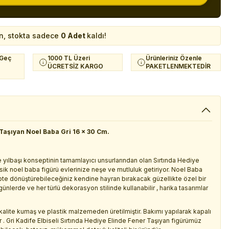
n, stokta sadece
0 Adet
kaldı!
 Geç
1000 TL Üzeri
Ürünleriniz Özenle
ÜCRETSİZ KARGO
PAKETLENMEKTEDİR
 Taşıyan Noel Baba Gri 16 x 30 Cm.
e yılbaşı konseptinin tamamlayıcı unsurlarından olan Sırtında Hediye
klasik noel baba figürü evlerinize neşe ve mutluluk getiriyor. Noel Baba
epte dönüştürebileceğiniz kendine hayran bırakacak güzellikte özel bir
ünlerde ve her türlü dekorasyon stilinde kullanabilir , harika tasarımlar
 kalite kumaş ve plastik malzemeden üretilmiştir. Bakımı yapılarak kapalı
r . Gri Kadife Elbiseli Sırtında Hediye Elinde Fener Taşıyan figürümüz