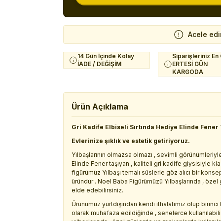
Acele edi
14 Gün İçinde Kolay
Siparişleriniz En
İADE / DEĞİŞİM
ERTESİ GÜN
KARGODA
Ürün Açıklama
Gri Kadife Elbiseli Sırtında Hediye Elinde Fener
Evlerinize şıklık ve estetik getiriyoruz.
Yılbaşlarının olmazsa olmazı , sevimli görünümleriyl
Elinde Fener taşıyan , kaliteli gri kadife giysisiyle 
figürümüz Yılbaşı temalı süslerle göz alıcı bir kons
üründür . Noel Baba Figürümüzü Yılbaşlarında , özel g
elde edebilirsiniz.
Ürünümüz yurtdışından kendi ithalatımız olup birinci
olarak muhafaza edildiğinde , senelerce kullanılabili