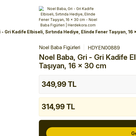
Alışverişlerinizde 3 Taksit Fırsatı!
İlk siparişinizi verin!
%10 Havale İndirimi
Şimdi Alışveriş yap!
 - Gri Kadife Elbiseli, Sırtında Hediye, Elinde Fener Taşıyan, 16
Noel Baba Figürleri
HDYEN00889
Noel Baba, Gri - Gri Kadife El
Taşıyan, 16 x 30 cm
349,99 TL
314,99 TL
G