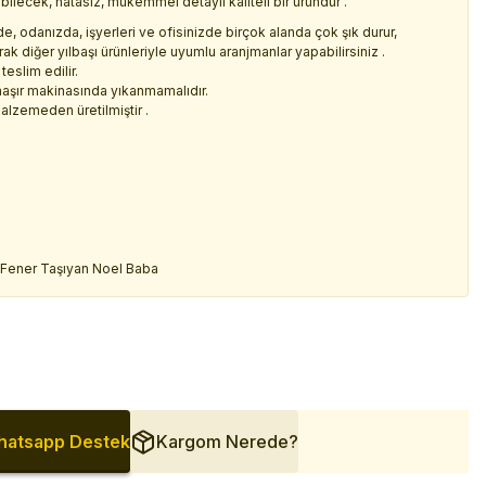
bilecek, hatasız, mükemmel detaylı kaliteli bir üründür .
e, odanızda, işyerleri ve ofisinizde birçok alanda çok şık durur,
k diğer yılbaşı ürünleriyle uyumlu aranjmanlar yapabilirsiniz .
teslim edilir.
maşır makinasında yıkanmamalıdır.
alzemeden üretilmiştir .
de Fener Taşıyan Noel Baba
atsapp Destek
Kargom Nerede?