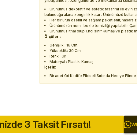
yılbaşlarında , özel günlerde ve mekanlarda kullanıla
Ürünümüz dekoratif ve estetik tasarımı ile evinizd
bulunduğu alana zenginlik katar . Ürünümüzü kullanara
Her bir ürün özenli ve sağlam paketlenir, hasarsız 
Ürünümüzün nemli bezle temizliği yapılabilir. Ça
Ürünümüz ithal olup 1.nci sınıf Kumaş ve plastik m
Ölçüler :
Genişlik : 16 Cm.
Yükseklik: 30 Cm.
Renk : Gri
Materyal : Plastik-Kumaş
İçerik:
Bir adet Gri Kadife Elbiseli Sırtında Hediye Elin
inizde 3 Taksit Fırsatı!
Wh