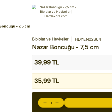
Alışverişlerinizde 3 Taksit Fırsatı!
İlk siparişinizi verin!
%10 Havale İndirimi
Şimdi Alışveriş yap!
Boncuğu - 7,5 cm
Biblolar ve Heykeller
HDYEN02364
Nazar Boncuğu - 7,5 cm
39,99 TL
35,99 TL