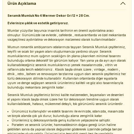
Ürün Açıklama
Seramik Mumluk No 4 Mermer Dekor Gri 12 x 28 Cm.
Evlerinize şıklık ve estetik getiriyoruz.
Mumlar yüzyıllar boyunca insanlık tarihinin en önemli aydınlatma aracı
olmuştur. Günümüzde ise evlerde , cafelerde , restuarantlarda ve özel mekanlarda
vazgeçilmez aydınlatma ve dekorasyon malzemesi olarak kullanılmaktadır .
Mumun romantik ambiyansını odalarınıza taşıyan Seramik Mumluk çeşitlerimiz,
keyifli ve sıcak bir yaşam alanı oluşturmanıza yardımcı oluyor. Seramik
mumluklarımız mum ışığının sıcaklığını ön plana çıkarırken minimal tasarımı
bulunduğu ortama dekoratif bir görünüm katıyor. Yan yana ya da ayrı ayrı olarak
kullanabileceğiniz seramik mumluklarınızı yemek masalarınızda , vitrin ve
raflarınızda tercih edebilirsiniz . Klasik başta olmak üzere ; vintage , modern ,
etnik , retro , bohem ve renovasyon tarzlarına uygun olan seramik çeşitlerimiz her
türlü dekorasyon stilinde kullanabilir .Kullanılan ortamlarda diğer eşyalarla
uyum ve denge sağlayan seramik ürünlerimiz kaliteli ve göz alıcı tasarımlarıyla
bulunduğu mekanlara zenginlik katar .
Seramik Mumluk çeşitlerimiz birinci kalite malzemeden, boyamaları ve desenleri
el yapımı klasik başta olmak üzere her tür dekorasyon trendine uygun olarak
kullanılabilecek, hatasız, mükemmel detaylı, tok görünümlü seramik ürünlerdir .
Ürünümüz kullanışlıdır ve estetik tasarımı ile evinizde, odanızda, masanızda
ve birçok alanda çok şık durur, bulunduğu alana zenginlik katar.
Ürünlerimiz iç dekorasyonlarda geniş kullanım yelpazesine sahiptir.
Porselen ve seramik ürünler, hammaddesinin doğası gereği ürün haline
geldikten sonra da yapısal olarak değişimler göstererek üzerinde çatlağa benzer
görünümler oluşturabilir. Ürünümüzün temizliği nemli bez ile yapılabilir .