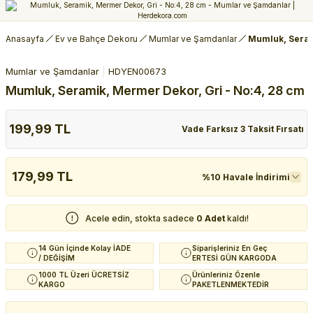
Anasayfa
Ev ve Bahçe Dekoru
Mumlar ve Şamdanlar
Mumluk, Seram
Mumlar ve Şamdanlar
HDYEN00673
Mumluk, Seramik, Mermer Dekor, Gri - No:4, 28 cm
199,99 TL
Vade Farksız 3 Taksit Fırsatı
179,99 TL
%10 Havale İndirimi
Acele edin, stokta sadece
0 Adet
kaldı!
14 Gün İçinde Kolay İADE
Siparişleriniz En Geç
/ DEĞİŞİM
ERTESİ GÜN KARGODA
1000 TL Üzeri ÜCRETSİZ
Ürünleriniz Özenle
KARGO
PAKETLENMEKTEDİR