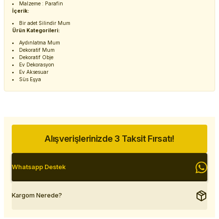
Malzeme : Parafin
İçerik:
Bir adet Silindir Mum
Ürün Kategorileri:
Aydınlatma Mum
Dekoratif Mum
Dekoratif Obje
Ev Dekorasyon
Ev Aksesuar
Süs Eşya
Alışverişlerinizde 3 Taksit Fırsatı!
Whatsapp Destek
Kargom Nerede?