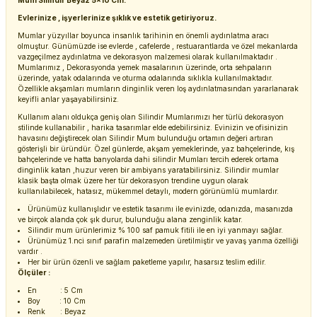
Mum Silindir Beyaz 5x10 Cm.
Evlerinize , işyerlerinize şıklık ve estetik getiriyoruz.
Mumlar yüzyıllar boyunca insanlık tarihinin en önemli aydınlatma aracı
olmuştur. Günümüzde ise evlerde , cafelerde , restuarantlarda ve özel mekanlarda
vazgeçilmez aydınlatma ve dekorasyon malzemesi olarak kullanılmaktadır .
Mumlarımız , Dekorasyonda yemek masalarının üzerinde, orta sehpaların
üzerinde, yatak odalarında ve oturma odalarında sıklıkla kullanılmaktadır.
Özellikle akşamları mumların dinginlik veren loş aydınlatmasından yararlanarak
keyifli anlar yaşayabilirsiniz.
Kullanım alanı oldukça geniş olan Silindir Mumlarımızı her türlü dekorasyon
stilinde kullanabilir , harika tasarımlar elde edebilirsiniz. Evinizin ve ofisinizin
havasını değiştirecek olan Silindir Mum bulunduğu ortamın değeri artıran
gösterişli bir üründür. Özel günlerde, akşam yemeklerinde, yaz bahçelerinde, kış
bahçelerinde ve hatta banyolarda dahi silindir Mumları tercih ederek ortama
dinginlik katan ,huzur veren bir ambiyans yaratabilirsiniz. Silindir mumlar
klasik başta olmak üzere her tür dekorasyon trendine uygun olarak
kullanılabilecek, hatasız, mükemmel detaylı, modern görünümlü mumlardır.
Ürünümüz kullanışlıdır ve estetik tasarımı ile evinizde, odanızda, masanızda
ve birçok alanda çok şık durur, bulunduğu alana zenginlik katar.
Silindir mum ürünlerimiz % 100 saf pamuk fitili ile en iyi yanmayı sağlar.
Ürünümüz 1.nci sınıf parafin malzemeden üretilmiştir ve yavaş yanma özelliği
vardır .
Her bir ürün özenli ve sağlam paketleme yapılır, hasarsız teslim edilir.
Ölçüler :
En : 5 Cm
Boy : 10 Cm
Renk : Beyaz