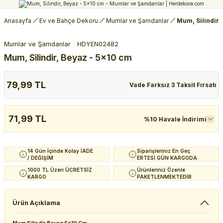
Anasayfa
Ev ve Bahçe Dekoru
Mumlar ve Şamdanlar
Mum, Silindir,
Mumlar ve Şamdanlar
HDYEN02482
Mum, Silindir, Beyaz - 5x10 cm
79,99 TL
Vade Farksız 3 Taksit Fırsatı
71,99 TL
%10 Havale İndirimi
14 Gün İçinde Kolay İADE
Siparişleriniz En Geç
/ DEĞİŞİM
ERTESİ GÜN KARGODA
1000 TL Üzeri ÜCRETSİZ
Ürünleriniz Özenle
KARGO
PAKETLENMEKTEDİR
Ürün Açıklama