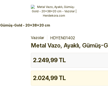
Alışverişlerinizde 3 Taksit Fırsatı!
İlk siparişinizi verin!
%10 Havale İndirimi
Şimdi Alışveriş yap!
ı, Gümüş-Gold - 20x38x20 cm
Vazolar
HDYEN01402
Metal Vazo, Ayaklı, Gümüş-
2.249,99 TL
2.024,99 TL